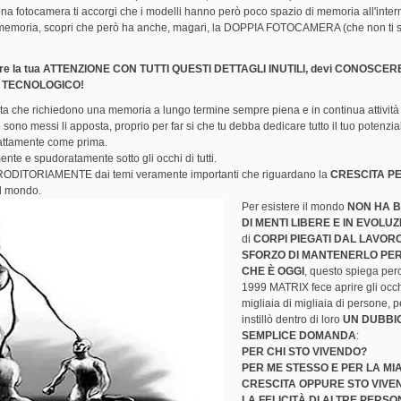
otocamera ti accorgi che i modelli hanno però poco spazio di memoria all'intern
i memoria, scopri che però ha anche, magari, la DOPPIA FOTOCAMERA (che non ti 
mpire la tua ATTENZIONE CON TUTTI QUESTI DETTAGLI INUTILI,
devi CONOSCER
 TECNOLOGICO!
vita che richiedono una memoria a lungo termine sempre piena e in continua attività
 sono messi li apposta, proprio per far si che tu debba dedicare tutto il tuo potenzi
 esattamente come prima.
ente e spudoratamente sotto gli occhi di tutti.
ITORIAMENTE dai temi veramente importanti che riguardano la
CRESCITA P
il mondo.
Per esistere il mondo
NON HA 
DI MENTI LIBERE E IN EVOLU
di
CORPI PIEGATI DAL LAVOR
SFORZO DI MANTENERLO PE
CHE È OGGI
, questo spiega per
1999 MATRIX fece aprire gli occh
migliaia di migliaia di persone, 
instillò dentro di loro
UN DUBBI
SEMPLICE DOMANDA
:
PER CHI STO VIVENDO?
PER ME STESSO E PER LA MI
CRESCITA OPPURE STO VIVE
LA FELICITÀ DI ALTRE PERSO