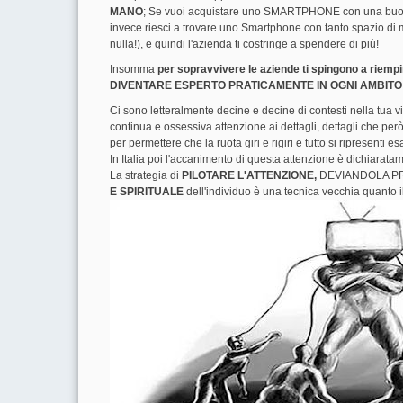
MANO
; Se vuoi acquistare uno SMARTPHONE con una buona f
invece riesci a trovare uno Smartphone con tanto spazio d
nulla!), e quindi l'azienda ti costringe a spendere di più!
Insomma
per sopravvivere le aziende ti spingono a rie
DIVENTARE ESPERTO PRATICAMENTE IN OGNI AMBITO
Ci sono letteralmente decine e decine di contesti nella tua 
continua e ossessiva attenzione ai dettagli, dettagli che però
per permettere che la ruota giri e rigiri e tutto si ripresenti
In Italia poi l'accanimento di questa attenzione è dichiaratam
La strategia di
PILOTARE L'ATTENZIONE,
DEVIANDOLA PROD
E SPIRITUALE
dell'individuo è una tecnica vecchia quanto 