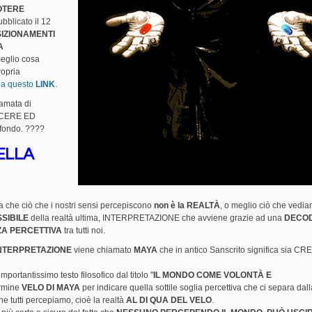
OTERE
ubblicato il 12
SIZIONAMENTI
A
meglio cosa
ropria
a questo
LINK
.
famata di
ESCERE ED
 fondo. ????
ELLA
a che ciò che i nostri sensi percepiscono
non è la REALTÀ
, o meglio ciò che vedi
SIBILE
della realtà ultima, INTERPRETAZIONE che avviene grazie ad una
DECOD
A PERCETTIVA
tra tutti noi.
INTERPRETAZIONE
viene chiamato
MAYA
che in antico Sanscrito significa sia C
mportantissimo testo filosofico dal titolo "
IL MONDO COME VOLONTÀ E
termine
VELO DI MAYA
per indicare quella sottile soglia percettiva che ci separa dal
che tutti percepiamo, cioè la realtà
AL DI QUA DEL VELO
.