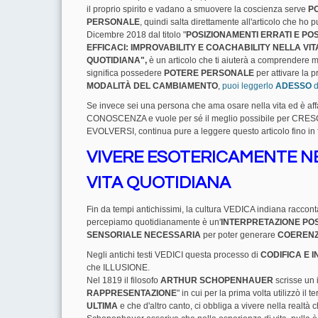
il proprio spirito e vadano a smuovere la coscienza serve
P
PERSONALE
, quindi salta direttamente all'articolo che ho p
Dicembre 2018 dal titolo "
POSIZIONAMENTI ERRATI E PO
EFFICACI: IMPROVABILITY E COACHABILITY NELLA VIT
QUOTIDIANA",
è un articolo che ti aiuterà a comprendere 
significa possedere
POTERE PERSONALE
per attivare la p
MODALITÀ DEL CAMBIAMENTO
,
puoi leggerlo
ADESSO
d
Se invece sei una persona che ama osare nella vita ed è af
CONOSCENZA e vuole per sé il meglio possibile per CR
EVOLVERSI, continua pure a leggere questo articolo fino in
VIVERE ESOTERICAMENTE N
VITA QUOTIDIANA
Fin da tempi antichissimi, la cultura VEDICA indiana raccont
percepiamo quotidianamente è un'
INTERPRETAZIONE POS
SENSORIALE NECESSARIA
per poter generare
COERENZ
Negli antichi testi VEDICI questa processo di
CODIFICA E 
che ILLUSIONE.
Nel 1819 il filosofo
ARTHUR SCHOPENHAUER
scrisse un i
RAPPRESENTAZIONE
" in cui per la prima volta utilizzò il 
ULTIMA
e che d'altro canto, ci obbliga a vivere nella realtà 