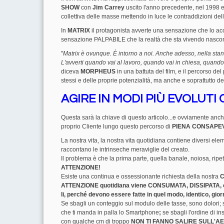
SHOW
con
Jim Carrey
uscito l'anno precedente, nel 1998 
collettiva delle masse mettendo in luce le contraddizioni della 
In
MATRIX
il protagonista avverte una sensazione che lo a
sensazione PALPABILE che la realtà che sta vivendo nascond
"
Matrix è ovunque. È intorno a noi. Anche adesso, nella stanz
L'avverti quando vai al lavoro, quando vai in chiesa, quando 
diceva
MORPHEUS
in una battuta del film, e il percorso del
stessi e delle proprie potenzialità, ma anche e soprattutto del
AGIRE IN MODI PIÙ EVOLUTI
Questa sarà la chiave di questo articolo...e ovviamente an
proprio Cliente lungo questo percorso di
PIENA CONSAPE
La nostra vita, la nostra vita quotidiana contiene diversi eleme
raccontano le intrinseche meraviglie del creato.
Il problema è che la prima parte, quella banale, noiosa, ripet
ATTENZIONE!
Esiste una continua e ossessionante richiesta della nostra
C
ATTENZIONE quotidiana viene CONSUMATA, DISSIPATA, cont
li, perché devono essere fatte in quel modo, identico, g
Se sbagli un conteggio sul modulo delle tasse, sono dolori; se
che ti manda in palla lo Smartphone
;
se sbagli l'ordine di in
con qualche cm di troppo
NON TI FANNO SALIRE SULL'A