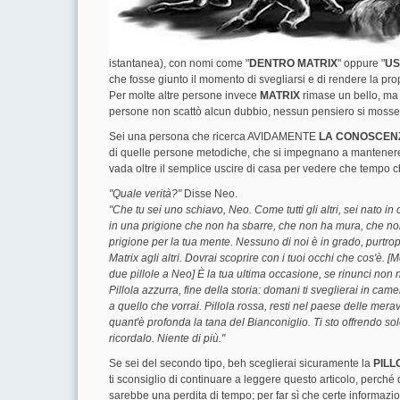
istantanea), con nomi come "
DENTRO MATRIX
" oppure "
US
che fosse giunto il momento di svegliarsi e di rendere la pro
Per molte altre persone invece
MATRIX
rimase un bello, ma s
persone non scattò alcun dubbio, nessun pensiero si mosse e 
Sei una persona che ricerca AVIDAMENTE
LA CONOSCEN
di quelle persone metodiche, che si impegnano a mantenere i
vada oltre il semplice uscire di casa per vedere che tempo 
"Quale verità?"
Disse Neo.
"Che tu sei uno schiavo, Neo. Come tutti gli altri, sei nato in
in una prigione che non ha sbarre, che non ha mura, che n
prigione per la tua mente. Nessuno di noi è in grado, purtro
Matrix agli altri. Dovrai scoprire con i tuoi occhi che cos'è.
due pillole a Neo] È la tua ultima occasione, se rinunci non n
Pillola azzurra, fine della storia: domani ti sveglierai in came
a quello che vorrai. Pillola rossa, resti nel paese delle merav
quant'è profonda la tana del Bianconiglio. Ti sto offrendo solo
ricordalo. Niente di più."
Se sei del secondo tipo, beh sceglierai sicuramente la
PILL
ti sconsiglio di continuare a leggere questo articolo, perché d
sarebbe una perdita di tempo; per far sì che certe informazio