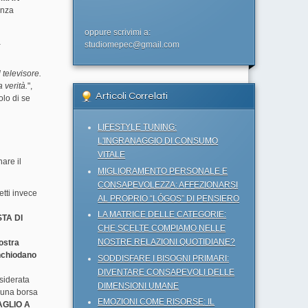
enza
oppure scrivimi a:
a
studiomepec@gmail.com
 televisore.
 verità.
",
Articoli Correlati
olo di se
LIFESTYLE TUNING:
L'INGRANAGGIO DI CONSUMO
VITALE
are il
MIGLIORAMENTO PERSONALE E
CONSAPEVOLEZZA: AFFEZIONARSI
etti invece
AL PROPRIO “LÓGOS” DI PENSIERO
LA MATRICE DELLE CATEGORIE:
TA DI
CHE SCELTE COMPIAMO NELLE
NOSTRE RELAZIONI QUOTIDIANE?
nostra
nchiodano
SODDISFARE I BISOGNI PRIMARI:
DIVENTARE CONSAPEVOLI DELLE
esiderata
DIMENSIONI UMANE
o una borsa
EMOZIONI COME RISORSE: IL
AGLIO A