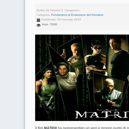
Scritto da
Fabrizio F. Caragnano
Categoria:
Fondamenti di Evoluzione del Pensiero
Pubblicato: 09 Gennaio 2019
Visite: 70186
Il film
MATRIX
ha rappresentato un vero e proprio punto di s