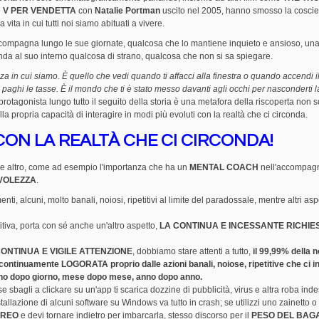
e
V PER VENDETTA
con
Natalie Portman
uscito nel 2005, hanno smosso la cosci
vita in cui tutti noi siamo abituati a vivere.
ccompagna lungo le sue giornate, qualcosa che lo mantiene inquieto e ansioso, un
a al suo interno qualcosa di strano, qualcosa che non si sa spiegare.
a in cui siamo. È quello che vedi quando ti affacci alla finestra o quando accendi il
paghi le tasse. È il mondo che ti è stato messo davanti agli occhi per nasconderti la
 protagonista lungo tutto il seguito della storia è una metafora della riscoperta non s
la propria capacità di interagire in modi più evoluti con la realtà che ci circonda.
 CON LA REALTÀ CHE CI CIRCONDA!
che altro, come ad esempio l'importanza che ha un
MENTAL COACH
nell'accompagn
VOLEZZA
.
nti, alcuni, molto banali, noiosi, ripetitivi al limite del paradossale, mentre altri asp
itiva, porta con sé anche un'altro aspetto,
LA CONTINUA E INCESSANTE RICHIES
ONTINUA E VIGILE ATTENZIONE
, dobbiamo stare attenti a tutto,
il 99,99% della 
inuamente LOGORATA proprio dalle azioni banali, noiose, ripetitive che ci i
iorno dopo giorno, mese dopo mese, anno dopo anno.
 sbagli a clickare su un'app ti scarica dozzine di pubblicità, virus e altra roba ind
stallazione di alcuni software su Windows va tutto in crash; se utilizzi uno zainetto 
EREO
e devi tornare indietro per imbarcarla, stesso discorso per il
PESO DEL BAG