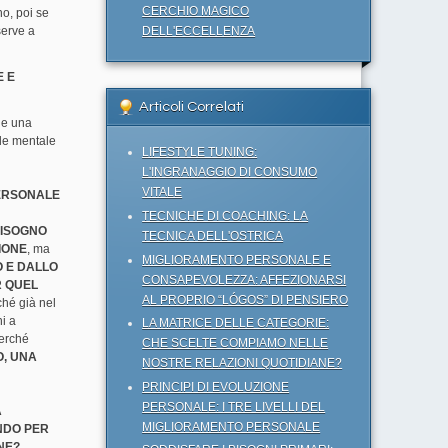
CERCHIO MAGICO
o, poi se
serve a
DELL'ECCELLENZA
E E
Articoli Correlati
 e una
ale mentale
LIFESTYLE TUNING:
L'INGRANAGGIO DI CONSUMO
VITALE
ERSONALE
TECNICHE DI COACHING: LA
BISOGNO
TECNICA DELL'OSTRICA
ZIONE
, ma
MIGLIORAMENTO PERSONALE E
O E DALLO
CONSAPEVOLEZZA: AFFEZIONARSI
R QUEL
AL PROPRIO “LÓGOS” DI PENSIERO
ché già nel
i a
LA MATRICE DELLE CATEGORIE:
perché
CHE SCELTE COMPIAMO NELLE
O, UNA
NOSTRE RELAZIONI QUOTIDIANE?
PRINCIPI DI EVOLUZIONE
PERSONALE: I TRE LIVELLI DEL
A
MIGLIORAMENTO PERSONALE
NDO PER
NE?