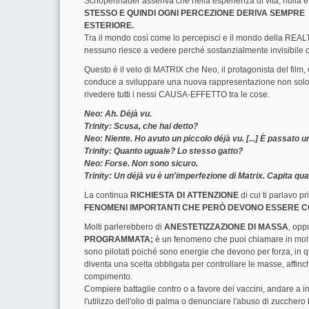
Schopenhauer asseriva che nella esperienza di vita, nulla è 
STESSO E QUINDI OGNI PERCEZIONE DERIVA SEMPRE
ESTERIORE.
Tra il mondo così come lo percepisci e il mondo della REALTÀ
nessuno riesce a vedere perché sostanzialmente invisibile o 
Questo è il velo di MATRIX che Neo, il protagonista del fil
conduce a sviluppare una nuova rappresentazione non solo di s
rivedere tutti i nessi CAUSA-EFFETTO tra le cose.
Neo: Ah. Déjà vu.
Trinity: Scusa, che hai detto?
Neo: Niente. Ho avuto un piccolo déjà vu. [...] È passato u
Trinity: Quanto uguale? Lo stesso gatto?
Neo: Forse. Non sono sicuro.
Trinity: Un déjà vu è un'imperfezione di Matrix. Capita 
La continua
RICHIESTA DI ATTENZIONE
di cui ti parlavo 
FENOMENI IMPORTANTI CHE PERÒ DEVONO ESSERE C
Molti parlerebbero di
ANESTETIZZAZIONE DI MASSA
, opp
PROGRAMMATA;
è un fenomeno che puoi chiamare in molti
sono pilotati poiché sono energie che devono per forza, in 
diventa una scelta obbligata per controllare le masse, affinc
compimento.
Compiere battaglie contro o a favore dei vaccini, andare a i
l'utilizzo dell'olio di palma o denunciare l'abuso di zucc