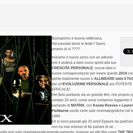
Buongiorno e buona settimana,
Hai passato bene le feste? Spero
proprio di si ????
Iniziamo il nuovo anno con un articolo
che ti aiuterà a dare nuovi sprint alla tua
CRESCITA PERSONALE
; nuove idee e
nuove consapevolezze per vivere questo
2019
co
spirito totalmente nuovo e
ALLINEARE tutto il T
per un'
EVOLUZIONE PERSONALE
più POTENTE
EFFICACE!
Per farlo partiamo da un grande film, che proprio 
compie 20 anni; come avrai compreso leggendo il ti
parlando di
MATRIX
, con
Keanu Reeves
e
Laure
Fishburne
uscito nelle sale cinematografiche nel 
1999.
Eh si sono passati già 20 anni! Eppure da quell'ann
non ha mai smesso di far parlare di sé...
volta non solo cinematograficamente parlando; insieme ad altri film come
THE TR