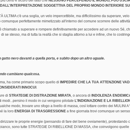
più certo e sicuro del fatto che
NESSUNO PERCEPENDO IL MONDO, PUÒ USCIR
 DALL'INTERPRETAZIONE SOGGETTIVA DEL PROPRIO MONDO INTERIORE S
 ULTIMA c'è una soglia, un velo impercettibile, ma difficilissimo da superare, velo
comunque perfettamente mimetizzato all'interno del comune scorrere delle attività 
m, è chiamato a superare e rompere definitivamente per accedere ad un nuovo Sé, ch
e stesso, ma di tutta la realtà che si staglia attorno a lui e infine, che lo costring
n gatto nero davanti a quella porta, e subito dopo un altro uguale.
quando cambiano qualcosa.
prima, ha come primario scopo quello di
IMPEDIRE CHE LA TUA ATTENZIONE VA
ONSIDERATI INNOCUI
.
ure di
STRATEGIE DI DISTRAZIONE MIRATA
, o ancora di
INDOLENZA ENDEMIC
 modi...persino il modo in cui vengono pilotate
L'INDIGNAZIONE E LA RIBELLIO
qualche modo, trovare uno sfogo a livello di massa, così lottare contro dei MULINI
hé la loro
ENERGIA DI TRASGRESSIONE
a fine giornata trovi comunque un senso
ndirizzare le proprie energie (pensando di fare del bene ovviamente), protestando 
hero bianco, sono tutte STRATEGIE DI RIBELLIONE DI MASSA, che coinvolgono quell