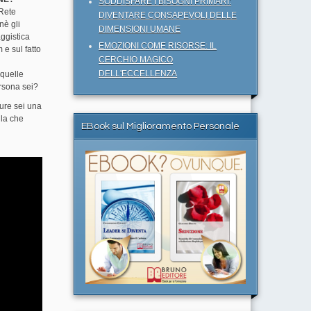
SODDISFARE I BISOGNI PRIMARI:
 Rete
DIVENTARE CONSAPEVOLI DELLE
nè gli
DIMENSIONI UMANE
ggistica
EMOZIONI COME RISORSE: IL
 e sul fatto
CERCHIO MAGICO
DELL'ECCELLENZA
 quelle
ersona sei?
re sei una
lla che
EBook sul Miglioramento Personale