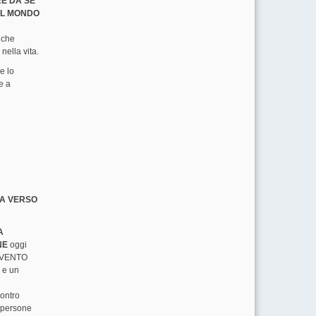
E DA SE
UL MONDO
 che
nella vita.
e lo
e a
DA VERSO
A
NE
oggi
 A VENTO
 e un
contro
e persone