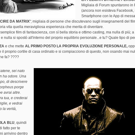
Migliaia di Forum spuntarono in
(ancora non esisteva Facebook, 
Smartphone con le App di messa
CIRE DA MATRIX
"; migliaia di persone che discutevano sugli insegnamenti del film
pria vita quella meravigliosa esperienza che merita di diventare.
emplice film di fantascienza, con sì bella storia e ottimo casting, ma nulla di più; a
nulla si spostò all'interno del proprio equilibrio personale...e tu? Quale tipo di p
ZA
e che mette
AL PRIMO POSTO LA PROPRIA EVOLUZIONE PERSONALE,
oppu
l proprio cortile di casa ordinato e si compiacciono di questo, non osando mai nu
che fa? ????
 catene, sei nato
on ha odore. Una
ppo, di descrivere
 [Morpheus porge
e avrai altre.
ra tua, e crederai
iglie, e vedrai
 la verità,
OLA BLU
, quindi
i fatto per te
ni arrivino dentro