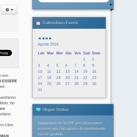
Calendario Eventi
Agosto 2026
Lun
Mar
Mer
Gio
Ven
Sab
Dom
1
2
3
4
5
6
7
8
9
10
11
12
13
14
15
16
n uno
17
18
19
20
21
22
23
UO ESSERE
24
25
26
27
28
29
30
 ed
31
quest'anno
tolo, sto
nce
Skype Status
lontano
Aggiungimi su SKYPE per chiamarmi e
o il film
ricevere una consulenza di orientamento
iniziale gratuita.
UMAN