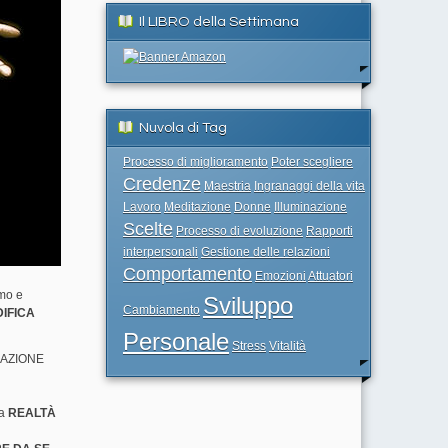
Il LIBRO della Settimana
Nuvola di Tag
Processo di miglioramento
Poter scegliere
Credenze
Maestria
Ingranaggi della vita
Lavoro
Meditazione
Donne
Illuminazione
Scelte
Processo di evoluzione
Rapporti
interpersonali
Gestione delle relazioni
Comportamento
Emozioni
Attuatori
amo e
Sviluppo
Cambiamento
IFICA
Personale
Stress
Vitalità
REAZIONE
la
REALTÀ