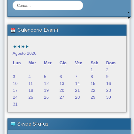
C
e
r
c
a
Calendario Eventi
.
.
.
Agosto 2026
Lun
Mar
Mer
Gio
Ven
Sab
Dom
1
2
3
4
5
6
7
8
9
10
11
12
13
14
15
16
17
18
19
20
21
22
23
24
25
26
27
28
29
30
31
Skype Status