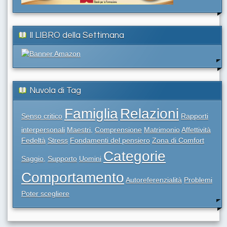
Il LIBRO della Settimana
Nuvola di Tag
Famiglia
Relazioni
Senso critico
Rapporti
interpersonali
Maestri,
Comprensione
Matrimonio
Affettività
Fedeltà
Stress
Fondamenti del pensiero
Zona di Comfort
Categorie
Saggio,
Supporto
Uomini
Comportamento
Autoreferenzialità
Problemi
Poter scegliere