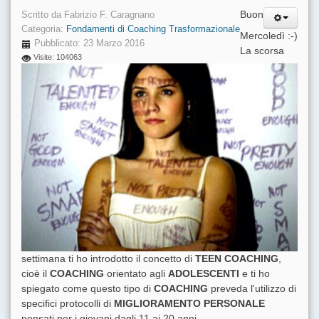
Buon
Scritto da
Fabrizio F. Caragnano
Categoria:
Fondamenti di Coaching Trasformazionale
Mercoledì :-)
Pubblicato: 23 Marzo 2016
La scorsa
Visite: 104063
settimana ti ho introdotto il concetto di
TEEN COACHING
,
cioè il
COACHING
orientato agli
ADOLESCENTI
e ti ho
spiegato come questo tipo di
COACHING
preveda l'utilizzo di
specifici protocolli di
MIGLIORAMENTO PERSONALE
pensati per i giovani dagli 11 ai 20 anni.