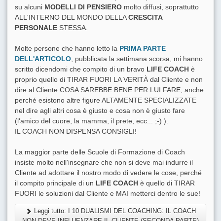
su alcuni
MODELLI DI PENSIERO
molto diffusi, soprattutto
ALL'INTERNO DEL MONDO DELLA
CRESCITA
PERSONALE
STESSA.
Molte persone che hanno letto la
PRIMA PARTE
DELL'ARTICOLO
, pubblicata la settimana scorsa, mi hanno
scritto dicendomi che compito di un bravo
LIFE COACH
è
proprio quello di TIRAR FUORI LA VERITÀ dal Cliente e non
dire al Cliente COSA SAREBBE BENE PER LUI FARE, anche
perché esistono altre figure ALTAMENTE SPECIALIZZATE
nel dire agli altri cosa è giusto e cosa non è giusto fare
(l'amico del cuore, la mamma, il prete, ecc... ;-) ).
IL COACH NON DISPENSA CONSIGLI!
La maggior parte delle Scuole di Formazione di Coach
insiste molto nell'insegnare che non si deve mai indurre il
Cliente ad adottare il nostro modo di vedere le cose, perché
il compito principale di un
LIFE COACH
è quello di TIRAR
FUORI le soluzioni dal Cliente e MAI metterci dentro le sue!
Leggi tutto: I 10 DUALISMI DEL COACHING: IL COACH
NON DEVE INFLUENZARE IL CLIENTE (SECONDA PARTE)