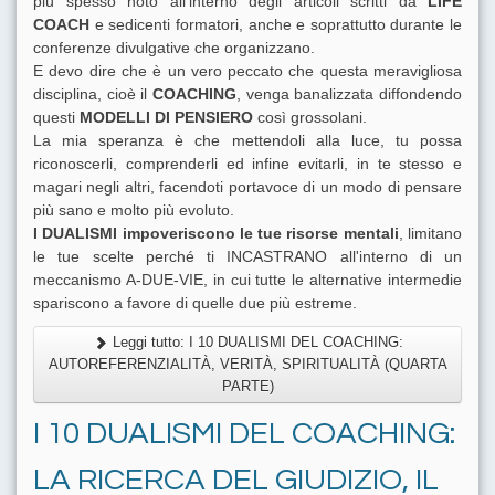
più spesso noto all'interno degli articoli scritti da
LIFE
COACH
e sedicenti formatori, anche e soprattutto durante le
conferenze divulgative che organizzano.
E devo dire che è un vero peccato che questa meravigliosa
disciplina, cioè il
COACHING
, venga banalizzata diffondendo
questi
MODELLI DI PENSIERO
così grossolani.
La mia speranza è che mettendoli alla luce, tu possa
riconoscerli, comprenderli ed infine evitarli, in te stesso e
magari negli altri, facendoti portavoce di un modo di pensare
più sano e molto più evoluto.
I DUALISMI impoveriscono le tue risorse mentali
, limitano
le tue scelte perché ti INCASTRANO all'interno di un
meccanismo A-DUE-VIE, in cui tutte le alternative intermedie
spariscono a favore di quelle due più estreme.
Leggi tutto: I 10 DUALISMI DEL COACHING:
AUTOREFERENZIALITÀ, VERITÀ, SPIRITUALITÀ (QUARTA
PARTE)
I 10 DUALISMI DEL COACHING:
LA RICERCA DEL GIUDIZIO, IL