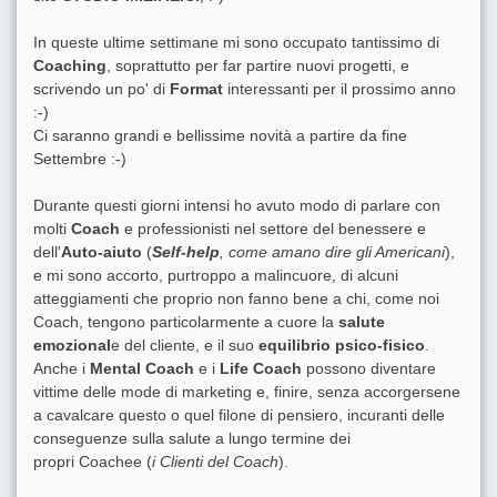
In queste ultime settimane mi sono occupato tantissimo di
Coaching
, soprattutto per far partire nuovi progetti, e
scrivendo un po' di
Format
interessanti per il prossimo anno
:-)
Ci saranno grandi e bellissime novità a partire da fine
Settembre :-)
Durante questi giorni intensi ho avuto modo di parlare con
molti
Coach
e professionisti nel settore del benessere e
dell'
Auto-aiuto
(
Self-help
, come amano dire gli Americani
),
e mi sono accorto, purtroppo a malincuore, di alcuni
atteggiamenti che proprio non fanno bene a chi, come noi
Coach, tengono particolarmente a cuore la
salute
emozional
e del cliente, e il suo
equilibrio psico-fisico
.
Anche i
Mental Coach
e i
Life Coach
possono diventare
vittime delle mode di marketing e, finire, senza accorgersene
a cavalcare questo o quel filone di pensiero, incuranti delle
conseguenze sulla salute a lungo termine dei
propri Coachee (
i Clienti del Coach
).