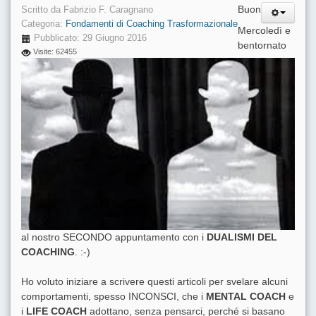
Buon
Scritto da
Fabrizio F. Caragnano
Categoria:
Fondamenti di Coaching Trasformazionale
Mercoledì e
Pubblicato: 29 Giugno 2016
bentornato
Visite: 62455
al nostro SECONDO appuntamento con i
DUALISMI DEL
COACHING
. :-)
Ho voluto iniziare a scrivere questi articoli per svelare alcuni
comportamenti, spesso INCONSCI, che i
MENTAL COACH
e
i
LIFE COACH
adottano, senza pensarci, perché si basano