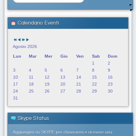
e
r
c
a
Calendario Eventi
.
.
.
Agosto 2026
Lun
Mar
Mer
Gio
Ven
Sab
Dom
1
2
3
4
5
6
7
8
9
10
11
12
13
14
15
16
17
18
19
20
21
22
23
24
25
26
27
28
29
30
31
Skype Status
Aggiungimi su SKYPE per chiamarmi e ricevere una