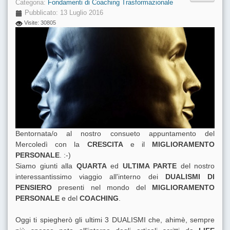
Categoria:
Fondamenti di Coaching Trasformazionale
Pubblicato: 13 Luglio 2016
Visite: 30805
Bentornata/o al nostro consueto appuntamento del
Mercoledì con la
CRESCITA
e il
MIGLIORAMENTO
PERSONALE
. :-)
Siamo giunti alla
QUARTA
ed
ULTIMA PARTE
del nostro
interessantissimo viaggio all'interno dei
DUALISMI DI
PENSIERO
presenti nel mondo del
MIGLIORAMENTO
PERSONALE
e del
COACHING
.
Oggi ti spiegherò gli ultimi 3 DUALISMI che, ahimè, sempre