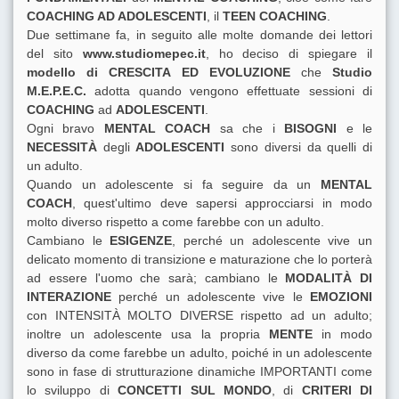
COACHING AD ADOLESCENTI
, il
TEEN COACHING
.
Due settimane fa, in seguito alle molte domande dei lettori
del sito
www.studiomepec.it
, ho deciso di spiegare il
modello di CRESCITA ED EVOLUZIONE
che
Studio
M.E.P.E.C.
adotta quando vengono effettuate sessioni di
COACHING
ad
ADOLESCENTI
.
Ogni bravo
MENTAL COACH
sa che i
BISOGNI
e le
NECESSITÀ
degli
ADOLESCENTI
sono diversi da quelli di
un adulto.
Quando un adolescente si fa seguire da un
MENTAL
COACH
, quest'ultimo deve sapersi approcciarsi in modo
molto diverso rispetto a come farebbe con un adulto.
Cambiano le
ESIGENZE
, perché un adolescente vive un
delicato momento di transizione e maturazione che lo porterà
ad essere l'uomo che sarà; cambiano le
MODALITÀ DI
INTERAZIONE
perché un adolescente vive le
EMOZIONI
con INTENSITÀ MOLTO DIVERSE rispetto ad un adulto;
inoltre un adolescente usa la propria
MENTE
in modo
diverso da come farebbe un adulto, poiché in un adolescente
sono in fase di strutturazione dinamiche IMPORTANTI come
lo sviluppo di
CONCETTI SUL MONDO
, di
CRITERI DI