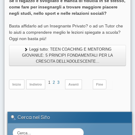
Se il ragazzo è svogliato e manca di fiducia in se stesso,
come fare per insegnargli a trovare maggiore piacere
negli studi, nello sport e nelle relazioni sociali?
Basta affidarlo ad un Insegnante Privato? o ad un Tutor che
lo aiuti a comprendere meglio le lezioni spiegate a scuola?
Oggi non basta più!
Leggi tutto: TEEN COACHING E MENTORING
GIOVANILE: 5 PRINCIPI FONDAMENTALI PER LA
CRESCITA DELL'ADOLESCENTE...
1
2
3
Inizio
Indietro
Avanti
Fine
Cerca nel Sito
C