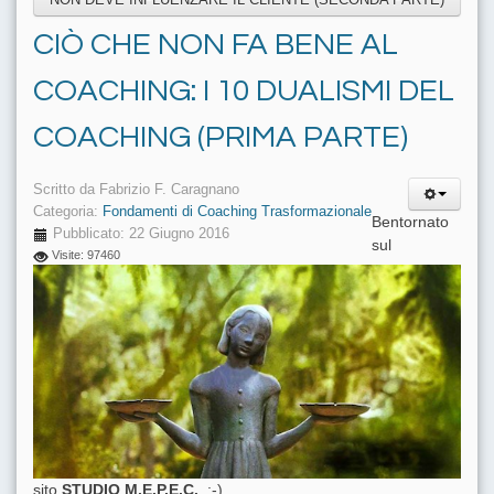
CIÒ CHE NON FA BENE AL
COACHING: I 10 DUALISMI DEL
COACHING (PRIMA PARTE)
Scritto da
Fabrizio F. Caragnano
Categoria:
Fondamenti di Coaching Trasformazionale
Bentornato
Pubblicato: 22 Giugno 2016
sul
Visite: 97460
sito
STUDIO M.E.P.E.C.
, :-)