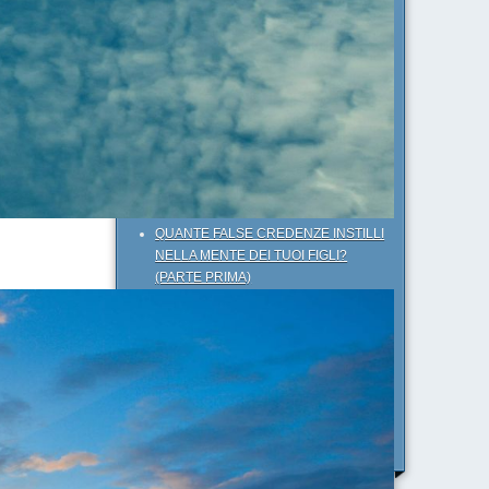
ergli
INTRODUZIONE AI FRAMEWORK:
COME DEFINIRE OBIETTIVI DI
SUCCESSO
 e sulle
UN APPROCCIO COGNITIVO
l!
DIVERSO AL SISTEMA EDUCATIVO
SCOLASTICO
COMUNICAZIONE EFFICACE:
CAPIRE COME FILTRIAMO LE
INFORMAZIONI
QUANTE FALSE CREDENZE INSTILLI
NELLA MENTE DEI TUOI FIGLI?
(PARTE PRIMA)
DINAMICHE TRASFORMAZIONALI:
UTILIZZO PRATICO DELLA MATRICE
DELLE CATEGORIE (SECONDA
PARTE)
EMOZIONI COME RISORSE: IL
CERCHIO MAGICO
DELL'ECCELLENZA