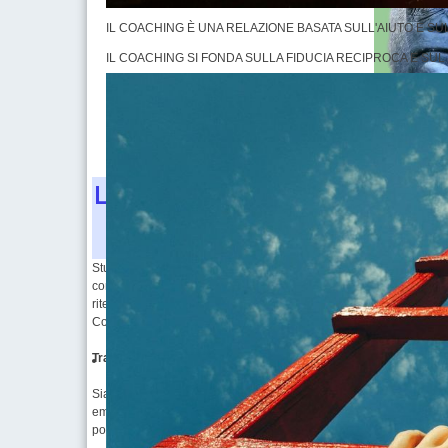
IL COACHING È UNA RELAZIONE BASATA SULL'AIUTO E SU
IL COACHING SI FONDA SULLA FIDUCIA RECIPROCA E SU
L'apprendimento è un naturale 
e non ostacolato con racc
Studio M.E.P.E.C., nei suoi
Corsi di Metodologie di Apprendimen
conoscenze sui meccanismi di apprendimento dei giovani e sui pr
ritenzione, elaborazione e recupero delle informazioni, conoscenz
Comportamentale e Neuroscienze, usati con successo da decenni ne
Trasmettiamo agli studenti un atteggiamento completamente diff
Siamo convinti che quando gli studenti vivono esperienze piacevoli
emozioni che vanno a determinare quel valore aggiunto necessario
potenzialità.