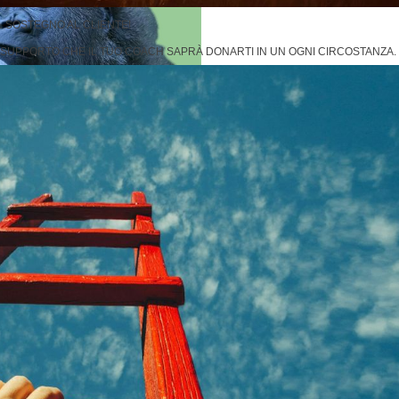
L SOSTEGNO AL CLIENTE!
L SUPPORTO CHE IL TUO COACH SAPRÀ DONARTI IN UN OGNI CIRCOSTANZA.
processo della mente che deve essere fa
onti limitanti o emozioni depotenzianti
to Efficace, Tecniche di Memorizzazione Avanzate e Lettura Veloce,
utilizza le 
ocessi di memorizzazione che la psiche adotta quotidianamente durante tutto il pr
e che derivano direttamente dai modelli della Psicologia Cognitiva, Psicologia
ll'insegnamento all'interno delle più prestigiose Università inglesi e americane.
erente verso le materie scolastiche e verso lo studio in generale.
 e facilmente condivisibili con i propri compagni sia possibile creare quella sinerg
 alla costruzione di una consapevolezza superiore verso sé stessi e verso le pro