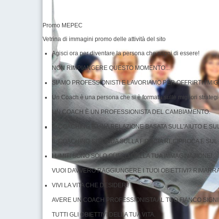
Promo MEPEC
Vetrina di immagini promo delle attività del sito
Agisci ora per diventare la persona che sogni di essere!
NON RIMPIANGERE QUESTO MOMENTO...
SIAMO PROFESSIONISTI E LAVORIAMO PER OFFRIRTI I MIGL
Un Coach è una persona che si è formata sulle migliori strategie
UN COACH È UN PROFESSIONISTA DEL CAMBIAMENTO.
IL COACHING È UNA RELAZIONE BASATA SULL'AIUTO E SU
IL COACHING SI FONDA SULLA FIDUCIA RECIPROCA E SU
I LIMITI SONO SOLO QUELLI DELLA TUA IMMAGINAZIONE!
VUOI DAVVERO RAGGIUNGERE I TUOI OBIETTIVI? RIMARRAI
VIVI LA VITA CHE DESIDERI!
AVERE UN COACH PROFESSIONISTA AL TUO FIANCO SIGN
TUTTI GLI OBIETTIVI DELLA TUA VITA.