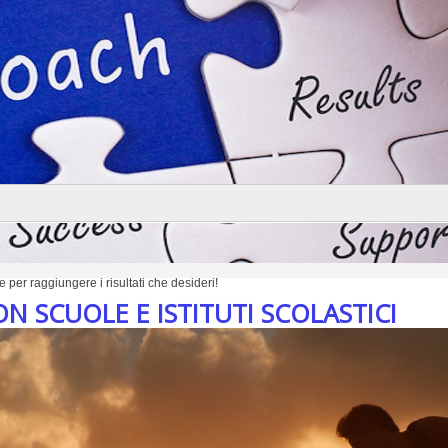
Stiamo aggiornando il calendario conferenze 2018-2019
Skills Professionali
Seminari immersivi di 1 WeekEnd
Seminari specifici per professionisti in vari settori
Stiamo aggiornando il calendario corsi 2018-2019
 per raggiungere i risultati che desideri!
N SCUOLE E ISTITUTI SCOLASTICI