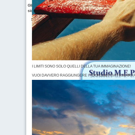
Gli studenti oggi hanno un disperato bisogno di credere in sé st
sicurezza nel futuro e sopratutto nelle loro capacità e nella lo
Se vuoi contattare Studio M.E.P.E.C. per richiedere u
conferenze che stiamo organizzando per le Sc
I LIMITI SONO SOLO QUELLI DELLA TUA IMMAGINAZIONE!
VUOI DAVVERO RAGGIUNGERE I TUOI OBIETTIVI? RIMARRAI