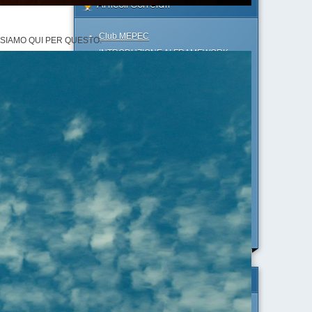
Articoli Correlati
Club MEPEC
 SIAMO QUI PER QUESTO.
INTRODUZIONE AI FRAMEWORK:
COME DEFINIRE OBIETTIVI DI
SUCCESSO
UN APPROCCIO COGNITIVO
DIVERSO AL SISTEMA EDUCATIVO
SCOLASTICO
vorito
DINAMICHE TRASFORMAZIONALI:
UTILIZZO PRATICO DELLA MATRICE
DELLE CATEGORIE (SECONDA
PARTE)
più moderne
ocesso di
EMOZIONI COME RISORSE: IL
CERCHIO MAGICO
DELL'ECCELLENZA
ia di
Articoli Correlati
prie
Club MEPEC