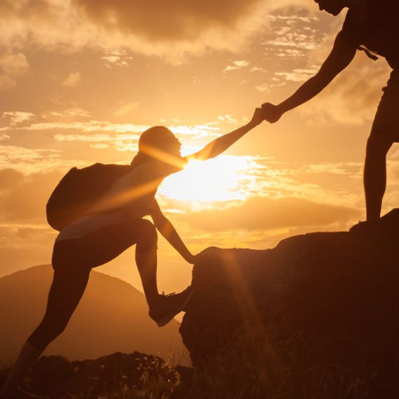
e sono capaci di fare cose nuove, e non semplicemente ripetere quello che altre gen
ione di un sapere libero e indirizzato al Miglioramento Personale dell'Essere Uman
al fine di promuovere tra gli studenti la passione per la propria crescita e il proprio
odo di pensare dei giovani
rendono ostico e spesso noioso l'apprendimento delle c
d allontanamento dallo studio in generale.
 e che gli studenti si sentono lontani da quel Sapere vivo, vibrante,
che invece 
zare ogni sfumatura del mondo e delle sue rappresentazioni.
ematica ostacoli da superare per ottenere un voto e poi dimenticare, la biologia e
di tutti i giorni, la filosofia e la psicologia, utili solo per chi ha una mente div
derazioni che si sentono fare troppo spesso nei dialoghi fra ragazzi
.