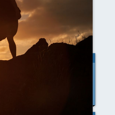
Agosto 2026
Lun
Mar
Mer
Gio
Ven
Sab
Dom
1
2
3
4
5
6
7
8
9
10
11
12
13
14
15
16
17
18
19
20
21
22
23
erazioni
24
25
26
27
28
29
30
31
o,
Skype Status
lassiche
Aggiungimi su SKYPE per chiamarmi e
ricevere una consulenza di orientamento
potrebbe,
iniziale gratuita.
 la chimica
oppure scrivimi a:
ersa e
studiomepec@gmail.com