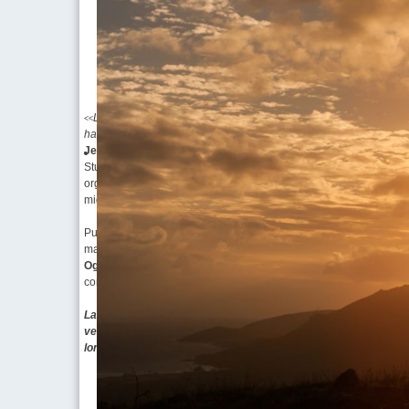
L’obiettivo principale della scuola è quello di creare uomini ch
<<
hanno fatto
.
>>
Jean Piaget
Studio M.E.P.E.C. nella sua continua opera di formazione e diffus
organizza conferenze nelle Aule Magne di Licei e Istituti Superiori 
miglioramento mentale e fisico.
Purtroppo spesso
metodi antiquati e poco orientati al moderno m
materie scolastiche creando negli studenti un senso di distacco e
Oggi la problematica principale dell'Educazione alla Conoscenza
come spesso accade per le menti più brillanti, portarli ad apprez
La storia classica viene considerata inutile, la fisica e la mat
vengono considerate materie curiose ma poco sfruttabili nella vita 
lontana dai piaceri di gruppo
:
queste sono solo alcune delle consi