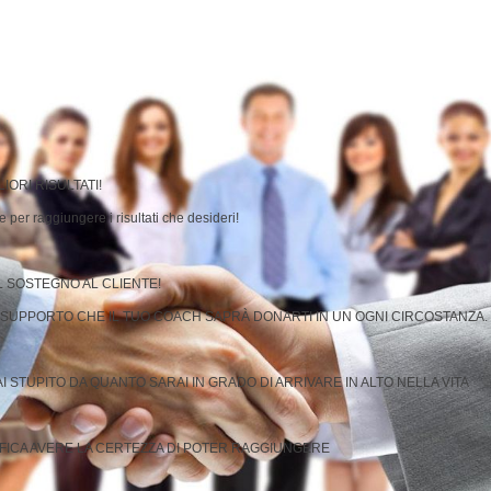
IORI RISULTATI!
 per raggiungere i risultati che desideri!
L SOSTEGNO AL CLIENTE!
L SUPPORTO CHE IL TUO COACH SAPRÀ DONARTI IN UN OGNI CIRCOSTANZA.
 STUPITO DA QUANTO SARAI IN GRADO DI ARRIVARE IN ALTO NELLA VITA
IFICA AVERE LA CERTEZZA DI POTER RAGGIUNGERE