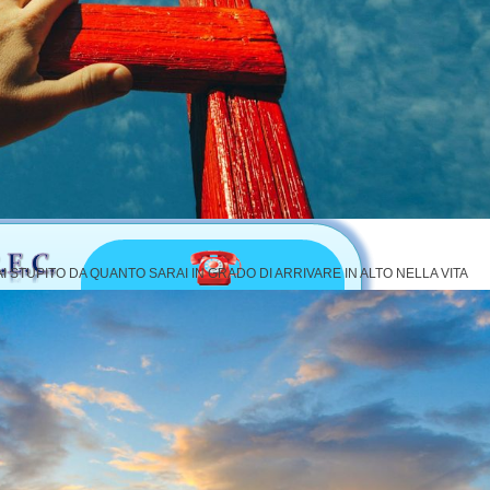
essi e di avere persone adulte di riferimento che sanno credere in loro e infond
ro maturità di scelta e comportamento.
na collaborazione oppure vuoi avere maggiori informazioni sui seminari
uole, telefona al numero indicato a fianco oppure mandaci una emai
 STUPITO DA QUANTO SARAI IN GRADO DI ARRIVARE IN ALTO NELLA VITA