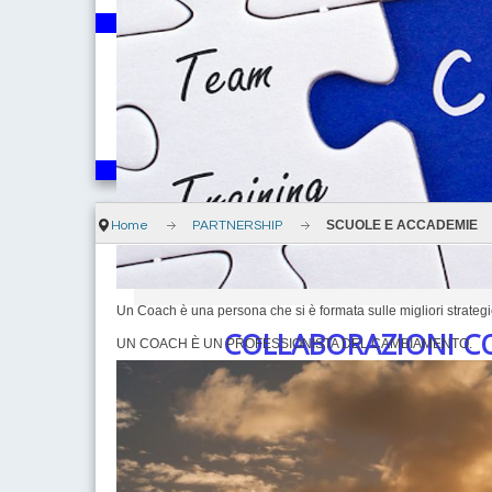
SCUOLE E ACCADEMIE
Home
PARTNERSHIP
Un Coach è una persona che si è formata sulle migliori strategie
COLLABORAZIONI CO
UN COACH È UN PROFESSIONISTA DEL CAMBIAMENTO.