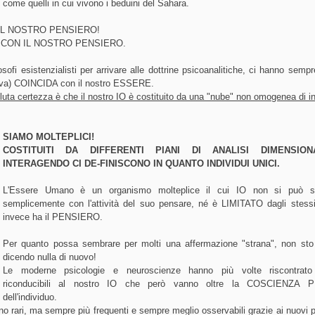
i come quelli in cui vivono i beduini del Sahara.
MO IL NOSTRO PENSIERO!
 CON IL NOSTRO PENSIERO.
ilosofi esistenzialisti per arrivare alle dottrine psicoanalitiche, ci hanno semp
ativa) COINCIDA con il nostro ESSERE.
ta certezza è che il nostro IO è costituito da una "nube" non omogenea di i
SIAMO MOLTEPLICI!
COSTITUITI DA DIFFERENTI PIANI DI ANALISI DIMENSIO
INTERAGENDO CI DE-FINISCONO IN QUANTO INDIVIDUI UNICI.
L'Essere Umano è un organismo molteplice il cui IO non si può so
semplicemente con l'attività del suo pensare, né è LIMITATO dagli stessi
invece ha il PENSIERO.
Per quanto possa sembrare per molti una affermazione "strana", non sto
dicendo nulla di nuovo!
Le moderne psicologie e neuroscienze hanno più volte riscontrato
riconducibili al nostro IO che però vanno oltre la COSCIENZA
dell'individuo.
o rari, ma sempre più frequenti e sempre meglio osservabili grazie ai nuovi 