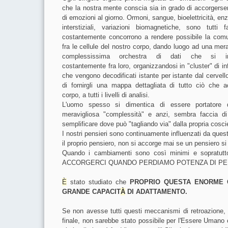
che la nostra mente conscia sia in grado di accorgersen
di emozioni al giorno.
Ormoni, sangue, bioelettricità, enzi
interstiziali, variazioni biomagnetiche, sono tutti f
costantemente concorrono a rendere possibile la com
fra le cellule del nostro corpo, dando luogo ad una mera
complessissima orchestra di dati che si int
costantemente fra loro, organizzandosi in "cluster" di i
che vengono decodificati istante per istante dal cervell
di fornirgli una mappa dettagliata di tutto ciò che 
corpo, a tutti i livelli di analisi.
L'uomo spesso si dimentica di essere portatore 
meravigliosa "complessità" e anzi, sembra faccia di
semplificare dove può "tagliando via" dalla propria cosc
I nostri pensieri sono continuamente influenzati da ques
il proprio pensiero, non si accorge mai se un pensiero s
Quando i cambiamenti sono così minimi e sopratu
ACCORGERCI QUANDO PERDIAMO POTENZA DI PE
È
stato studiato che
PROPRIO QUESTA ENORME 
GRANDE CAPACIT
À
DI ADATTAMENTO.
Se non avesse tutti questi meccanismi di retroazione, 
finale, non sarebbe stato possibile per l'Essere Umano 