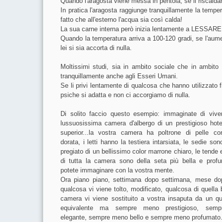
Quando l'aragosta viene messa in pentola, se il riscalda
In pratica l'aragosta raggiunge tranquillamente la te
fatto che all'esterno l'acqua sia così calda!
La sua carne interna però inizia lentamente a LESSA
Quando la temperatura arriva a 100-120 gradi, se l'au
lei si sia accorta di nulla.
Moltissimi studi, sia in ambito sociale che in ambito 
tranquillamente anche agli Esseri Umani.
Se li privi lentamente di qualcosa che hanno utilizz
psiche si adatta e non ci accorgiamo di nulla.
Di solito faccio questo esempio: immaginate di vive
lussuosissima camera d'albergo di un prestigioso hote
superior...la vostra camera ha poltrone di pelle co
dorata, i letti hanno la testiera intarsiata, le sedie son
pregiato di un bellissimo color marrone chiaro, le tende e
di tutta la camera sono della seta più bella e prof
potete immaginare con la vostra mente.
Ora piano piano, settimana dopo settimana, mese d
qualcosa vi viene tolto, modificato, qualcosa di quella 
camera vi viene sostituito a vostra insaputa da un qu
equivalente ma sempre meno prestigioso, sem
elegante, sempre meno bello e sempre meno profumato