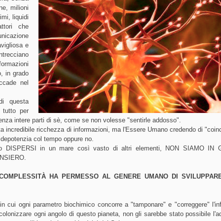
e, milioni
mi, liquidi
attori che
unicazione
vigliosa e
recciano
nformazioni
o, in grado
accade nel
di questa
 tutto per
ienza intere parti di sè, come se non volesse "sentirle addosso".
ta incredibile ricchezza di informazioni, ma l'Essere Umano credendo di "coin
i depotenzia col tempo oppure no.
tto DISPERSI in un mare così vasto di altri elementi, NON SIAMO IN
NSIERO.
COMPLESSITÀ HA PERMESSO AL GENERE UMANO DI SVILUPPAR
in cui ogni parametro biochimico concorre a "tamponare" e "correggere" l'i
colonizzare ogni angolo di questo pianeta, non gli sarebbe stato possibile l'