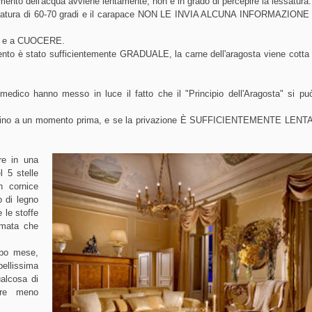
mento dell'acqua avviene lentamente, non è in grado di percepire la lessatura.
mperatura di 60-70 gradi e il carapace NON LE INVIA ALCUNA INFORMAZIONE r
RE e a CUOCERE.
mento è stato sufficientemente GRADUALE, la carne dell'aragosta viene cott
medico hanno messo in luce il fatto che il "Principio dell'Aragosta" si pu
ato fino a un momento prima, e se la privazione È SUFFICIENTEMENTE LENTA,
re in una
l 5 stelle
n cornice
o di legno
 le stoffe
umata che
opo mese,
bellissima
alcosa di
pre meno
.