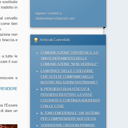
 sostituite
tradotto in
oppure scrivimi a:
al cervello
studiomepec@gmail.com
, come ben
o.
nazione non
e braccia e
Articoli Correlati
COMUNICAZIONE STRATEGICA: LO
 a tutte le
SMASCHERAMENTO DELLA
zare il suo
COMUNICAZIONE "NON-VERBALE"
LA MATRICE DELLE CATEGORIE:
CHE SCELTE COMPIAMO NELLE
onoscere e
NOSTRE RELAZIONI QUOTIDIANE?
PRENDERE
IL PENSIERO DUALISTICO E IL
PENSIERO REATTIVO: LA VITA È
COSTANTE E CONTINUA ADERENZA
ma l'Essere
CON LE COSE
 di dare un
IL TONO EMOZIONALE: UN SISTEMA
PER COMPRENDERE NOI STESSI
SODDISFARE I BISOGNI PRIMARI: