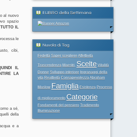
Il LIBRO della Settimana
o al nuovo
ovo spazio
TUTTO IL
processa le
Nuvola di Tag
usto, cibi,
Fedeltà
Saper scegliere
Affettività
Scelte
Trascendenza
Maestri,
Vitalità
UINDI IL
Donne
Sviluppo interiore
Ingranaggi della
NTIRE LA
vita
Reattività
Consapevolezza
Abraham
Famiglia
Maslow
Esistenza
Processo
Categorie
di miglioramento
Fondamenti del pensiero
Tradimento
torno a sé,
Illuminazione
quelli della
'acqua e a