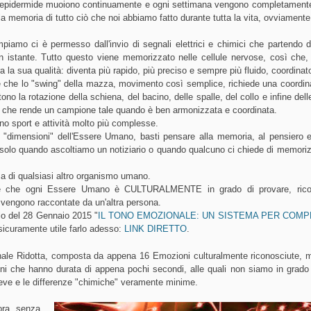
ll'epidermide muoiono continuamente e ogni settimana vengono completamente
 memoria di tutto ciò che noi abbiamo fatto durante tutta la vita, ovviamente 
amo ci è permesso dall'invio di segnali elettrici e chimici che partendo d
un istante.
Tutto questo viene memorizzato nelle cellule nervose, così che
ra la sua qualità: diventa più rapido, più preciso e sempre più fluido, coordinat
ne che lo "swing" della mazza, movimento così semplice, richiede una coordi
 la rotazione della schiena, del bacino, delle spalle, del collo e infine dell
 che rende un campione tale quando è ben armonizzata e coordinata.
o sport e attività molto più complesse.
e "dimensioni" dell'Essere Umano, basti pensare alla memoria, al pensiero e
 solo quando ascoltiamo un notiziario o quando qualcuno ci chiede di memoriz
 di qualsiasi altro organismo umano.
ive che ogni Essere Umano è CULTURALMENTE in grado di provare, ric
 vengono raccontate da un'altra persona.
olo del 28 Gennaio 2015 "
IL TONO EMOZIONALE: UN SISTEMA PER COM
 sicuramente utile farlo adesso:
LINK DIRETTO
.
nale Ridotta, composta da appena 16 Emozioni culturalmente riconosciute, 
ni che hanno durata di appena pochi secondi, alle quali non siamo in grado
eve e le differenze "chimiche" veramente minime.
ora, senza