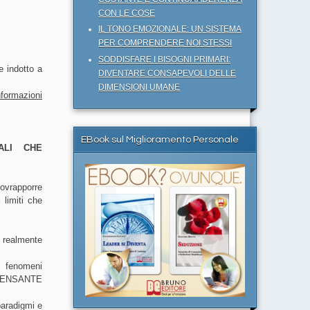
CON LE COSE
IL TONO EMOZIONALE: UN SISTEMA
PER COMPRENDERE NOI STESSI
SODDISFARE I BISOGNI PRIMARI:
re indotto a
DIVENTARE CONSAPEVOLI DELLE
DIMENSIONI UMANE
nformazioni
EBook sul Miglioramento Personale
NALI CHE
vrapporre
 limiti che
 realmente
 fenomeni
 PENSANTE
paradigmi e