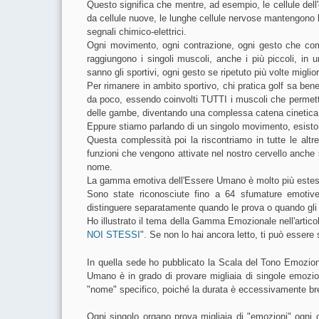
Questo significa che mentre, ad esempio, le cellule de
da cellule nuove, le lunghe cellule nervose mantengono la
segnali chimico-elettrici.
Ogni movimento, ogni contrazione, ogni gesto che compi
raggiungono i singoli muscoli, anche i più piccoli, in 
sanno gli sportivi, ogni gesto se ripetuto più volte miglio
Per rimanere in ambito sportivo, chi pratica golf sa be
da poco, essendo coinvolti TUTTI i muscoli che permettono
delle gambe, diventando una complessa catena cinetica
Eppure stiamo parlando di un singolo movimento, esiston
Questa complessità poi la riscontriamo in tutte le altr
funzioni che vengono attivate nel nostro cervello anche
nome.
La gamma emotiva dell'Essere Umano è molto più estesa
Sono state riconosciute fino a 64 sfumature emot
distinguere separatamente quando le prova o quando gli
Ho illustrato il tema della Gamma Emozionale nell'artic
NOI STESSI
"
.
Se non lo hai ancora letto, ti può essere
In quella sede ho pubblicato la Scala del Tono Emozio
Umano è in grado di provare migliaia di singole emozio
"nome" specifico, poiché la durata è eccessivamente br
Ogni singolo organo prova migliaia di "emozioni" ogni 