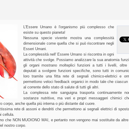
L'Essere Umano è l'organismo più complesso che
esiste su questo pianeta!
Nessuna specie vivente mostra una complessità
dimensionale come quella che si può riscontrare negli
Esseri Umani.
La complessità nell' Essere Umano si riscontra in ogni
attività che svolge.
Possiamo analizzare la sua anatomia funzio
gli organi mostrano molteplici funzioni a tutti i livelli, oltr
deputati a svolgere funzioni specifiche, sono tutti in comuni
loro tramite una fitta rete di segnali chimico-elettrici e o
permettono veloci feedback organici in modo tale che ciascun
al corrente dello stato di salute di tutti gli altri.
La complessa rete sanguigna trasporta continuamente no
sostanze nutritive, ma veri e propri messaggeri chimici ch
ro corpo, anche quella più interna o più distante dal cuore.
tissima rete di assoni e dendriti che permettono ai segnali elettrici di spost
 cellula.
mano che NON MUOIONO MAI, e pertanto non vengono mai sostituite da altre 
el nostro corpo.