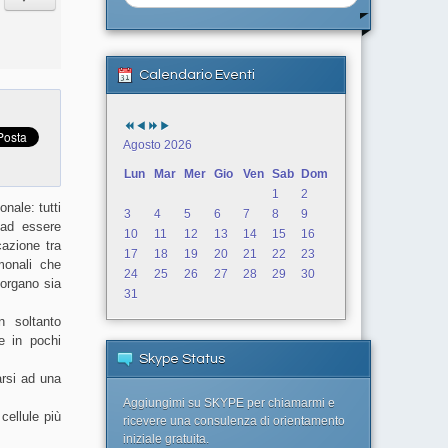
Calendario Eventi
Agosto 2026
Lun
Mar
Mer
Gio
Ven
Sab
Dom
1
2
nale: tutti
3
4
5
6
7
8
9
e ad essere
10
11
12
13
14
15
16
cazione tra
17
18
19
20
21
22
23
rmonali che
24
25
26
27
28
29
30
 organo sia
31
n soltanto
e in pochi
Skype Status
arsi ad una
Aggiungimi su SKYPE per chiamarmi e
cellule più
ricevere una consulenza di orientamento
iniziale gratuita.