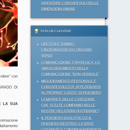
DIVENTARE CONSAPEVOLI DELLE
DIMENSIONI UMANE
Articoli Correlati
LIFESTYLE TUNING:
L'INGRANAGGIO DI CONSUMO
VITALE
COMUNICAZIONE STRATEGICA: LO
SMASCHERAMENTO DELLA
COMUNICAZIONE "NON-VERBALE"
cidere" con
MIGLIORAMENTO PERSONALE E
CONSAPEVOLEZZA: AFFEZIONARSI
 GRADO DI
AL PROPRIO “LÓGOS” DI PENSIERO
LA MATRICE DELLE CATEGORIE:
E LA SUA
CHE SCELTE COMPIAMO NELLE
NOSTRE RELAZIONI QUOTIDIANE?
IL PENSIERO DUALISTICO E IL
nformazione
PENSIERO REATTIVO: LA VITA È
adattamento
COSTANTE E CONTINUA ADERENZA