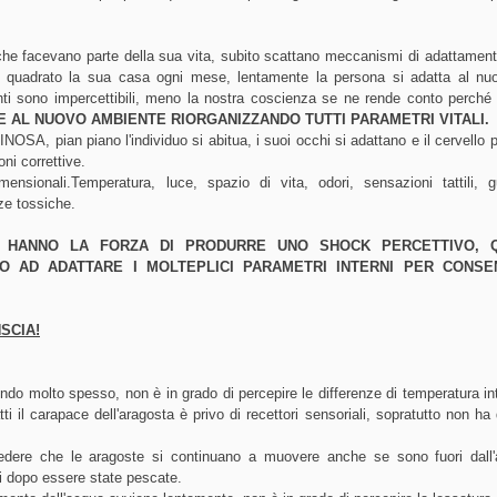
e facevano parte della sua vita, subito scattano meccanismi di adattament
 quadrato la sua casa ogni mese, lentamente la persona si adatta al nu
nti sono impercettibili, meno la nostra coscienza se ne rende conto perché
 AL NUOVO AMBIENTE RIORGANIZZANDO TUTTI PARAMETRI VITALI.
 pian piano l'individuo si abitua, i suoi occhi si adattano e il cervello 
ni correttive.
mensionali.
Temperatura, luce, spazio di vita, odori, sensazioni tattili, g
ze tossiche.
N HANNO LA FORZA DI PRODURRE UNO SHOCK PERCETTIVO, Q
 AD ADATTARE I MOLTEPLICI PARAMETRI INTERNI PER CONSE
SCIA!
ndo molto spesso, non è in grado di percepire le differenze di temperatura in
tti il carapace dell'aragosta è privo di recettori sensoriali, sopratutto non ha 
edere che le aragoste si continuano a muovere anche se sono fuori dall
rni dopo essere state pescate.