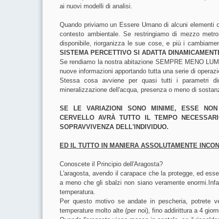
ai nuovi modelli di analisi.
Quando priviamo un Essere Umano di alcuni elementi ch
contesto ambientale.
Se restringiamo di mezzo metro
disponibile, riorganizza le sue cose, e più i cambiame
SISTEMA PERCETTIVO SI ADATTA DINAMICAMENTE
Se rendiamo la nostra abitazione SEMPRE MENO LUMINOSA,
nuove informazioni apportando tutta una serie di operazio
Stessa cosa avviene per quasi tutti i parametri di
mineralizzazione dell'acqua, presenza o meno di sostan
SE LE VARIAZIONI SONO MINIME, ESSE NO
CERVELLO AVRÀ TUTTO IL TEMPO NECESSARIO
SOPRAVVIVENZA DELL'INDIVIDUO.
ED IL TUTTO IN MANIERA ASSOLUTAMENTE INCON
Conoscete il Principio dell'Aragosta?
L'aragosta, avendo il carapace che la protegge, ed esse
a meno che gli sbalzi non siano veramente enormi.
Infa
temperatura.
Per questo motivo se andate in pescheria, potrete v
temperature molto alte (per noi), fino addirittura a 4 gio