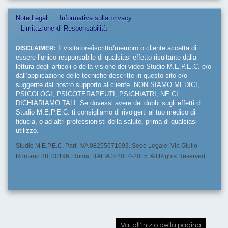
Note Legali
Informativa sulla privacy
Limitazione di Responsabilità
DISCLAIMER:
Il visitatore/iscritto/membro o cliente accetta di
essere l’unico responsabile di qualsiasi effetto risultante dalla
lettura degli articoli o della visione dei video Studio M.E.P.E.C. e/o
dall’applicazione delle tecniche descritte in questo sito e/o
suggerite dal nostro supporto al cliente. NON SIAMO MEDICI,
PSICOLOGI, PSICOTERAPEUTI, PSICHIATRI, NÉ CI
DICHIARIAMO TALI. Se dovessi avere dei dubbi sugli effetti di
Studio M.E.P.E.C. ti consigliamo di rivolgerti al tuo medico di
fiducia, o ad altri professionisti della salute, prima di qualsiasi
utilizzo.
Studio M.E.P.E.C. Part. IVA 08255671003. Sede Legale: Via Giulio
Romano 38, 00196, Roma, ITALIA © 2014-2015. All Rights Reserved.
Vai all'inizio della pagina