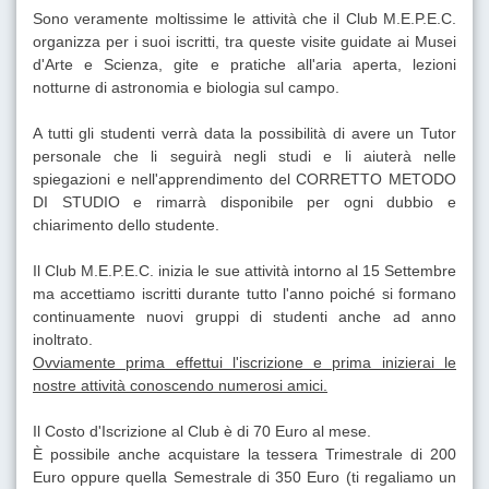
Sono veramente moltissime le attività che il Club M.E.P.E.C.
organizza per i suoi iscritti, tra queste visite guidate ai Musei
d'Arte e Scienza, gite e pratiche all'aria aperta, lezioni
notturne di astronomia e biologia sul campo.
A tutti gli studenti verrà data la possibilità di avere un Tutor
personale che li seguirà negli studi e li aiuterà nelle
spiegazioni e nell'apprendimento del CORRETTO METODO
DI STUDIO e rimarrà disponibile per ogni dubbio e
chiarimento dello studente.
Il Club M.E.P.E.C. inizia le sue attività intorno al 15 Settembre
ma accettiamo iscritti durante tutto l'anno poiché si formano
continuamente nuovi gruppi di studenti anche ad anno
inoltrato.
Ovviamente prima effettui l'iscrizione e prima inizierai le
nostre attività conoscendo numerosi amici.
Il Costo d'Iscrizione al Club è di 70 Euro al mese.
È possibile anche acquistare la tessera Trimestrale di 200
Euro oppure quella Semestrale di 350 Euro (ti regaliamo un