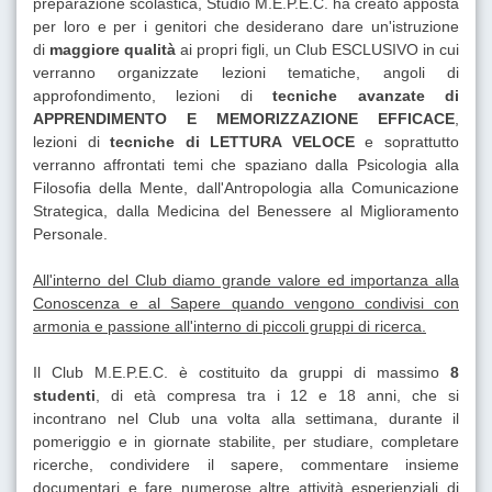
preparazione scolastica, Studio M.E.P.E.C. ha creato apposta
per loro e per i genitori che desiderano dare un'istruzione
di
maggiore qualità
ai propri figli, un Club ESCLUSIVO in cui
verranno organizzate lezioni tematiche, angoli di
approfondimento, lezioni di
tecniche avanzate di
APPRENDIMENTO E MEMORIZZAZIONE EFFICACE
,
lezioni di
tecniche di LETTURA VELOCE
e soprattutto
verranno affrontati temi che spaziano dalla Psicologia alla
Filosofia della Mente, dall'Antropologia alla Comunicazione
Strategica, dalla Medicina del Benessere al Miglioramento
Personale.
All'interno del Club diamo grande valore ed importanza alla
Conoscenza e al Sapere quando vengono condivisi con
armonia e passione all'interno di piccoli gruppi di ricerca.
Il Club M.E.P.E.C. è costituito da gruppi di massimo
8
studenti
, di età compresa tra i 12 e 18 anni, che si
incontrano nel Club una volta alla settimana, durante il
pomeriggio e in giornate stabilite, per studiare, completare
ricerche, condividere il sapere, commentare insieme
documentari e fare numerose altre attività esperienziali di