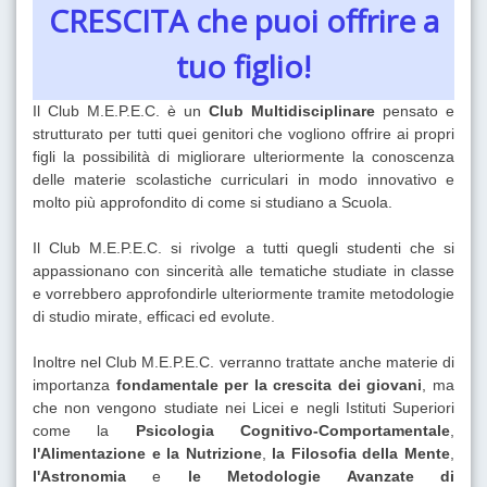
CRESCITA che puoi offrire a
tuo figlio!
Il Club M.E.P.E.C. è un
Club Multidisciplinare
pensato e
strutturato per tutti quei genitori che vogliono offrire ai propri
figli la possibilità di migliorare ulteriormente la conoscenza
delle materie scolastiche curriculari in modo innovativo e
molto più approfondito di come si studiano a Scuola.
Il Club M.E.P.E.C. si rivolge a tutti quegli studenti che si
appassionano con sincerità alle tematiche studiate in classe
e vorrebbero approfondirle ulteriormente tramite metodologie
di studio mirate, efficaci ed evolute.
Inoltre nel Club M.E.P.E.C. verranno trattate anche materie di
importanza
fondamentale per la crescita dei giovani
, ma
che non vengono studiate nei Licei e negli Istituti Superiori
come la
Psicologia Cognitivo-Comportamentale
,
l'Alimentazione e la Nutrizione
,
la Filosofia della Mente
,
l'Astronomia
e
le Metodologie Avanzate di