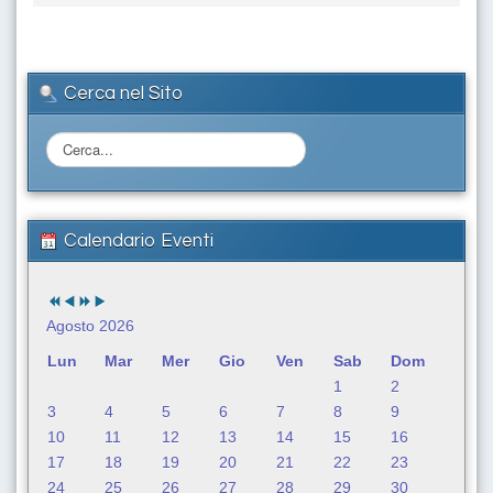
Cerca nel Sito
C
e
r
c
a
Calendario Eventi
.
.
.
Agosto 2026
Lun
Mar
Mer
Gio
Ven
Sab
Dom
1
2
3
4
5
6
7
8
9
10
11
12
13
14
15
16
17
18
19
20
21
22
23
24
25
26
27
28
29
30