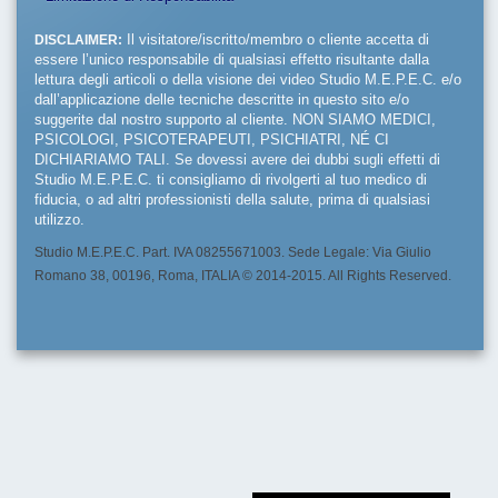
DISCLAIMER:
Il visitatore/iscritto/membro o cliente accetta di
essere l’unico responsabile di qualsiasi effetto risultante dalla
lettura degli articoli o della visione dei video Studio M.E.P.E.C. e/o
dall’applicazione delle tecniche descritte in questo sito e/o
suggerite dal nostro supporto al cliente. NON SIAMO MEDICI,
PSICOLOGI, PSICOTERAPEUTI, PSICHIATRI, NÉ CI
DICHIARIAMO TALI. Se dovessi avere dei dubbi sugli effetti di
Studio M.E.P.E.C. ti consigliamo di rivolgerti al tuo medico di
fiducia, o ad altri professionisti della salute, prima di qualsiasi
utilizzo.
Studio M.E.P.E.C. Part. IVA 08255671003. Sede Legale: Via Giulio
Romano 38, 00196, Roma, ITALIA © 2014-2015. All Rights Reserved.