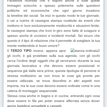
Facebook ricordati che ti esponi anche a tutte quelle
immagini sciocche e spesso polemiche sulle questioni
politiche ed economiche che ogni giorno invadono
la timeline dei social. Se inizi in questo modo le tue giornate,
ti vai a nutrire di rassegne stampa costituite da eventi che
mettono in luce esclusivamente mediocrità e situazioni limite;
le rassegne stampa che trovi in giro sono fatte di sciagure e
spesso anche di uccisioni e incidenti mortali. Sei sicuro che
questo è il tipo di relazione che ti permette di svegliare la tua
mente mettendola in buon umore?
Il
TERZO TIPO
invece, appena apre
gli occhi, è già proiettato sulla sua agenda, con gli occhi
cerca l'ordine degli oggetti che gli serviranno durante la sua
giornata lavorativa e che devono essere posizionati in
sequenza già dalla sera prima; questa tipologia di persone si
stressa moltissimo se non trova le cose già pronte per
essere utilizzate, se trova disordine in altri aspetti non
importa, ma le sue cose devono essere ordinate come in una
catena di montaggio sequenziale.
Stessa cosa anche in bagno e in cucina: entrando ogni cosa
deve essere in fila per poter essere afferrata senza dover
aprire fastidiosi armadietti e cassetti.