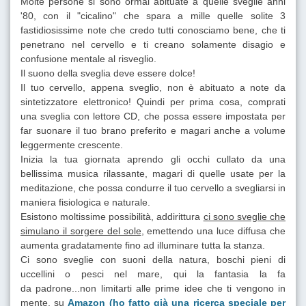
Molte persone si sono ormai abituate a quelle sveglie anni
'80, con il "cicalino" che spara a mille quelle solite 3
fastidiosissime note che credo tutti conosciamo bene, che ti
penetrano nel cervello e ti creano solamente disagio e
confusione mentale al risveglio.
Il suono della sveglia deve essere dolce!
Il tuo cervello, appena sveglio, non è abituato a note da
sintetizzatore elettronico! Quindi per prima cosa, comprati
una sveglia con lettore CD, che possa essere impostata per
far suonare il tuo brano preferito e magari anche a volume
leggermente crescente.
Inizia la tua giornata aprendo gli occhi cullato da una
bellissima musica rilassante, magari di quelle usate per la
meditazione, che possa condurre il tuo cervello a svegliarsi in
maniera fisiologica e naturale.
Esistono moltissime possibilità, addirittura
ci sono sveglie che
simulano il sorgere del sole
, emettendo una luce diffusa che
aumenta gradatamente fino ad illuminare tutta la stanza.
Ci sono sveglie con suoni della natura, boschi pieni di
uccellini o pesci nel mare, qui la fantasia la fa
da padrone...non limitarti alle prime idee che ti vengono in
mente, su
Amazon
(ho fatto già una ricerca speciale per