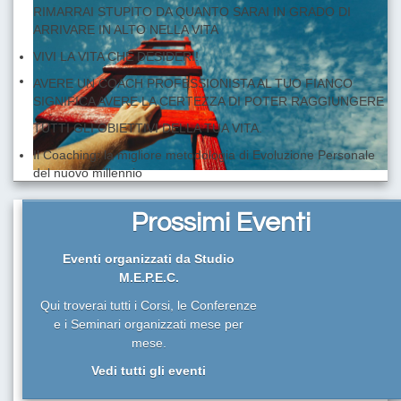
RIMARRAI STUPITO DA QUANTO SARAI IN GRADO DI
ARRIVARE IN ALTO NELLA VITA
VIVI LA VITA CHE DESIDERI!
AVERE UN COACH PROFESSIONISTA AL TUO FIANCO
SIGNIFICA AVERE LA CERTEZZA DI POTER RAGGIUNGERE
TUTTI GLI OBIETTIVI DELLA TUA VITA.
Il Coaching: la migliore metodologia di Evoluzione Personale
del nuovo millennio
I LIMITI SONO SOLO QUELLI DELLA TUA IMMAGINAZIONE!
VUOI DAVVERO RAGGIUNGERE I TUOI OBIETTIVI?
Prossimi Eventi
RIMARRAI STUPITO DA QUANTO SARAI IN GRADO DI
ARRIVARE IN ALTO NELLA VITA
Eventi organizzati da Studio
M.E.P.E.C.
Qui troverai tutti i Corsi, le Conferenze
e i Seminari organizzati mese per
mese.
Vedi tutti gli eventi