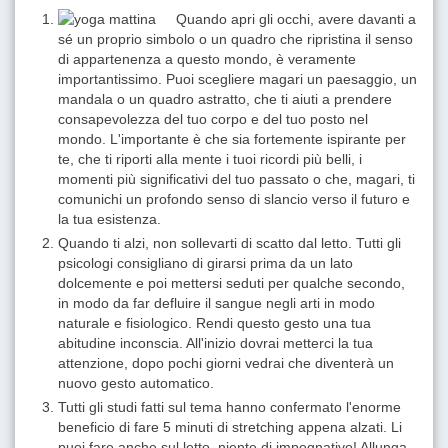
Quando apri gli occhi, avere davanti a
sé un proprio simbolo o un quadro che ripristina il senso
di appartenenza a questo mondo, è veramente
importantissimo. Puoi scegliere magari un paesaggio, un
mandala o un quadro astratto, che ti aiuti a prendere
consapevolezza del tuo corpo e del tuo posto nel
mondo. L'importante è che sia fortemente ispirante per
te, che ti riporti alla mente i tuoi ricordi più belli, i
momenti più significativi del tuo passato o che, magari, ti
comunichi un profondo senso di slancio verso il futuro e
la tua esistenza.
Quando ti alzi, non sollevarti di scatto dal letto. Tutti gli
psicologi consigliano di girarsi prima da un lato
dolcemente e poi mettersi seduti per qualche secondo,
in modo da far defluire il sangue negli arti in modo
naturale e fisiologico. Rendi questo gesto una tua
abitudine inconscia. All'inizio dovrai metterci la tua
attenzione, dopo pochi giorni vedrai che diventerà un
nuovo gesto automatico.
Tutti gli studi fatti sul tema hanno confermato l'enorme
beneficio di fare 5 minuti di stretching appena alzati. Li
puoi fare anche sul letto, niente di impegnativo! Allunga