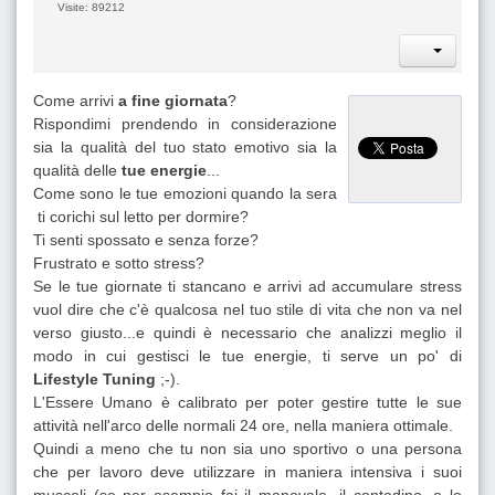
Visite: 89212
Come arrivi
a fine giornata
?
Rispondimi prendendo in considerazione
sia la qualità del tuo stato emotivo sia la
qualità delle
tue energie
...
Come sono le tue emozioni quando la sera
ti corichi sul letto per dormire?
Ti senti spossato e senza forze?
Frustrato e sotto stress?
Se le tue giornate ti stancano e arrivi ad accumulare stress
vuol dire che c'è qualcosa nel tuo stile di vita che non va nel
verso giusto...e quindi è necessario che analizzi meglio il
modo in cui gestisci le tue energie, ti serve un po' di
Lifestyle Tuning
;-).
L'Essere Umano è calibrato per poter gestire tutte le sue
attività nell'arco delle normali 24 ore, nella maniera ottimale.
Quindi a meno che tu non sia uno sportivo o una persona
che per lavoro deve utilizzare in maniera intensiva i suoi
muscoli (se per esempio fai il manovale, il contadino, o lo