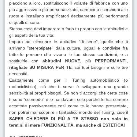
piacciono a loro, sostituiscono il volante di fabbrica con uno
più aggressivo e più personalizzato, cambiano i cerchioni alle
ruote e installano amplificatori decisamente più performanti
di quelli di serie.
Stessa cosa devi imparare a farlo tu proprio con le abitudini e
gli aspetti della tua vita.
Impara ad eliminare le abitudini "di serie", quelle che ti
arrivano "stereotipate" dalla cultura, uguali e condivise fra
tutte le persone che vivono le tue stesse condizioni, e a
sostituirle con
abitudini NUOVE
, più
PERFORMANTI
,
ritagliate SU MISURA PER TE
, sui tuoi bisogni e sulle tue
necessità.
Esattamente come per il Tuning automobilistico (o
motociclistico), ciò che ti serve è sviluppare una grande
sensibilità ai propri bisogni. Se non ti accorgi che certe cose
ti sono "scomode" e le hai davanti solo perché le hai sempre
accettate passivamente così come te le hanno presentate,
non potrai mai scoprire il fantastico mondo del Tuning, cioè il
SAPER CHIEDERE DI PIÙ A TE STESSO non solo in
termini di mera FUNZIONALITÀ, ma anche di ESTETICA!