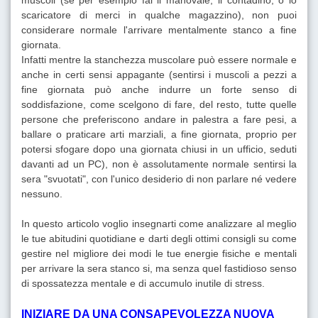
scaricatore di merci in qualche magazzino), non puoi
considerare normale l'arrivare mentalmente stanco a fine
giornata.
Infatti mentre la stanchezza muscolare può essere normale e
anche in certi sensi appagante (sentirsi i muscoli a pezzi a
fine giornata può anche indurre un forte senso di
soddisfazione, come scelgono di fare, del resto, tutte quelle
persone che preferiscono andare in palestra a fare pesi, a
ballare o praticare arti marziali, a fine giornata, proprio per
potersi sfogare dopo una giornata chiusi in un ufficio, seduti
davanti ad un PC), non è assolutamente normale sentirsi la
sera "svuotati", con l'unico desiderio di non parlare né vedere
nessuno.
In questo articolo voglio insegnarti come analizzare al meglio
le tue abitudini quotidiane e darti degli ottimi consigli su come
gestire nel migliore dei modi le tue energie fisiche e mentali
per arrivare la sera stanco si, ma senza quel fastidioso senso
di spossatezza mentale e di accumulo inutile di stress.
INIZIARE DA UNA CONSAPEVOLEZZA NUOVA