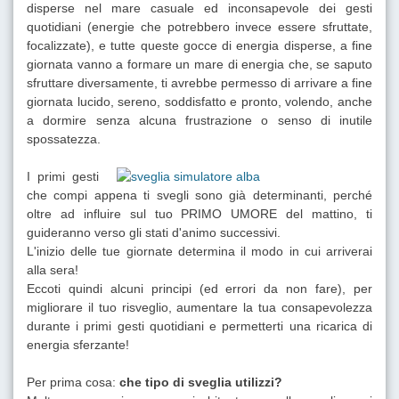
disperse nel mare casuale ed inconsapevole dei gesti
quotidiani (energie che potrebbero invece essere sfruttate,
focalizzate), e tutte queste gocce di energia disperse, a fine
giornata vanno a formare un mare di energia che, se saputo
sfruttare diversamente, ti avrebbe permesso di arrivare a fine
giornata lucido, sereno, soddisfatto e pronto, volendo, anche
a dormire senza alcuna frustrazione o senso di inutile
spossatezza.
I primi gesti
che compi appena ti svegli sono già determinanti, perché
oltre ad influire sul tuo PRIMO UMORE del mattino, ti
guideranno verso gli stati d'animo successivi.
L'inizio delle tue giornate determina il modo in cui arriverai
alla sera!
Eccoti quindi alcuni principi (ed errori da non fare), per
migliorare il tuo risveglio, aumentare la tua consapevolezza
durante i primi gesti quotidiani e permetterti una ricarica di
energia sferzante!
Per prima cosa:
che tipo di sveglia utilizzi?