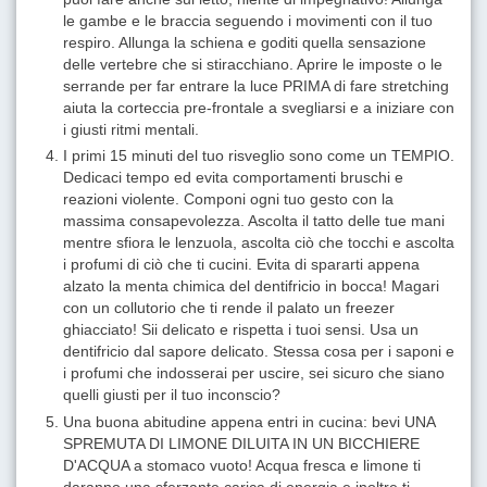
le gambe e le braccia seguendo i movimenti con il tuo
respiro. Allunga la schiena e goditi quella sensazione
delle vertebre che si stiracchiano. Aprire le imposte o le
serrande per far entrare la luce PRIMA di fare stretching
aiuta la corteccia pre-frontale a svegliarsi e a iniziare con
i giusti ritmi mentali.
I primi 15 minuti del tuo risveglio sono come un TEMPIO.
Dedicaci tempo ed evita comportamenti bruschi e
reazioni violente. Componi ogni tuo gesto con la
massima consapevolezza. Ascolta il tatto delle tue mani
mentre sfiora le lenzuola, ascolta ciò che tocchi e ascolta
i profumi di ciò che ti cucini. Evita di spararti appena
alzato la menta chimica del dentifricio in bocca! Magari
con un collutorio che ti rende il palato un freezer
ghiacciato! Sii delicato e rispetta i tuoi sensi. Usa un
dentifricio dal sapore delicato. Stessa cosa per i saponi e
i profumi che indosserai per uscire, sei sicuro che siano
quelli giusti per il tuo inconscio?
Una buona abitudine appena entri in cucina: bevi UNA
SPREMUTA DI LIMONE DILUITA IN UN BICCHIERE
D'ACQUA a stomaco vuoto! Acqua fresca e limone ti
daranno una sferzante carica di energia e inoltre ti