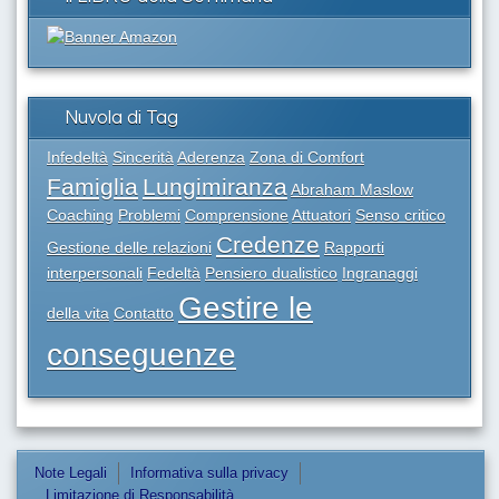
Nuvola di Tag
Infedeltà
Sincerità
Aderenza
Zona di Comfort
Famiglia
Lungimiranza
Abraham Maslow
Coaching
Problemi
Comprensione
Attuatori
Senso critico
Credenze
Gestione delle relazioni
Rapporti
interpersonali
Fedeltà
Pensiero dualistico
Ingranaggi
Gestire le
della vita
Contatto
conseguenze
Note Legali
Informativa sulla privacy
Limitazione di Responsabilità