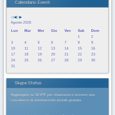
a
Calendario Eventi
.
.
.
Agosto 2026
Lun
Mar
Mer
Gio
Ven
Sab
Dom
1
2
3
4
5
6
7
8
9
10
11
12
13
14
15
16
17
18
19
20
21
22
23
24
25
26
27
28
29
30
31
Skype Status
Aggiungimi su SKYPE per chiamarmi e ricevere una
consulenza di orientamento iniziale gratuita.