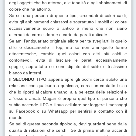
degli oggetti che ha attorno, alle tonalità e agli abbinamenti di
colore che ha attorno.
Se sei una persona di questo tipo, circondati di colori caldi,
evita gli abbinamenti chiassosi e soprattutto i mobili di colore
eccessivamente scuro o antico a meno che non siano
alternati da cornici dorate e carte da parati anticate.
Se ami l'antiquariato originale allora per te svegliarti in quello
stile è decisamente il top, ma se non ami quelle forme
ottocentesche, cambia quei colori con altri più caldi e
confortevoli, evita di lasciare le pareti eccessivamente
spoglie, soprattutto se sono dipinte del solito e tristissimo
bianco da interni.
Il
SECONDO TIPO
appena apre gli occhi cerca subito una
relazione con qualcuno o qualcosa, cerca un contatto fisico
che lo riporti al calore umano, alla bellezza delle relazioni e
all'essere amati. Magari è proprio quel tipo di persona che
subito accende il PC o il suo cellulare per leggere i messaggi
su Facebook o su Whatsapp per sentirsi a contatto con il
mondo.
Se sei di questa seconda tipologia, devi guardarti bene dalla
qualità di relazioni che cerchi. Se di prima mattina accendi