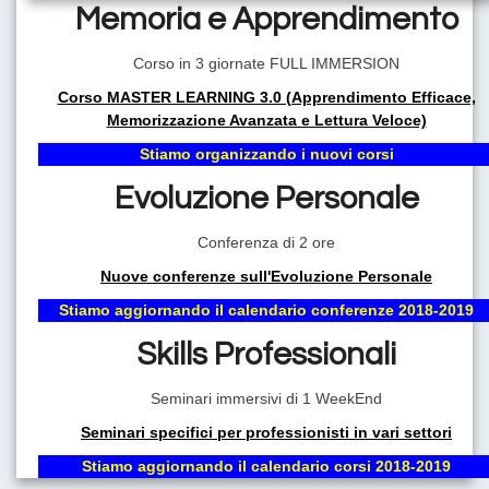
Memoria e Apprendimento
Corso in 3 giornate FULL IMMERSION
VIVI LA VITA CHE DESIDERI!
Corso MASTER LEARNING 3.0 (Apprendimento Efficace,
AVERE UN COACH PROFESSIONISTA AL TUO FIANCO
Memorizzazione Avanzata e Lettura Veloce)
SIGNIFICA AVERE LA CERTEZZA DI POTER RAGGIUNGERE
TUTTI GLI OBIETTIVI DELLA TUA VITA.
Stiamo organizzando i nuovi corsi
Evoluzione Personale
Conferenza di 2 ore
Nuove conferenze sull'Evoluzione Personale
Stiamo aggiornando il calendario conferenze 2018-2019
Skills Professionali
Seminari immersivi di 1 WeekEnd
Il Coaching: la migliore metodologia di Evoluzione Personale
del nuovo millennio
Seminari specifici per professionisti in vari settori
Stiamo aggiornando il calendario corsi 2018-2019