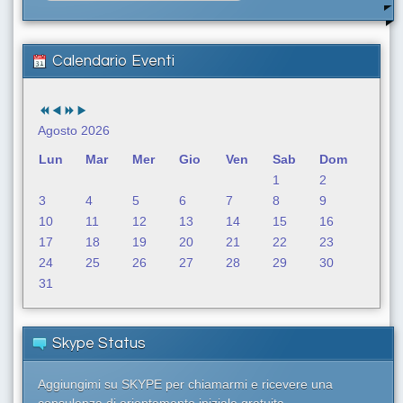
r
c
a
Calendario Eventi
.
.
.
Agosto 2026
Lun
Mar
Mer
Gio
Ven
Sab
Dom
1
2
3
4
5
6
7
8
9
10
11
12
13
14
15
16
17
18
19
20
21
22
23
24
25
26
27
28
29
30
31
Skype Status
Aggiungimi su SKYPE per chiamarmi e ricevere una