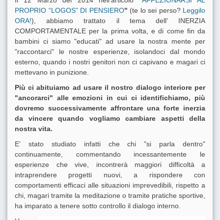
PROPRIO “LOGOS” DI PENSIERO
"
(te lo sei perso?
Leggilo
ORA!
), abbiamo trattato il tema dell' INERZIA
COMPORTAMENTALE per la prima volta, e di come fin da
bambini ci siamo "educati" ad usare la nostra mente per
"raccontarci" le nostre esperienze, isolandoci dal mondo
esterno, quando i nostri genitori non ci capivano e magari ci
mettevano in punizione.
Più ci abituiamo ad usare il nostro dialogo interiore per
"ancorarci" alle emozioni in cui ci identifichiamo, più
dovremo successivamente affrontare una forte inerzia
da vincere quando vogliamo cambiare aspetti della
nostra vita.
E' stato studiato infatti che chi "si parla dentro"
continuamente, commentando incessantemente le
esperienze che vive, incontrerà maggiori difficoltà a
intraprendere progetti nuovi, a rispondere con
comportamenti efficaci alle situazioni imprevedibili, rispetto a
chi, magari tramite la meditazione o tramite pratiche sportive,
ha imparato a tenere sotto controllo il dialogo interno.