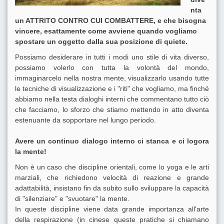
nta
un ATTRITO CONTRO CUI COMBATTERE, e che bisogna
vincere, esattamente come avviene quando vogliamo
spostare un oggetto dalla sua posizione di quiete.
Possiamo desiderare in tutti i modi uno stile di vita diverso,
possiamo volerlo con tutta la volontà del mondo,
immaginarcelo nella nostra mente, visualizzarlo usando tutte
le tecniche di visualizzazione e i "riti" che vogliamo, ma finché
abbiamo nella testa dialoghi interni che commentano tutto ciò
che facciamo, lo sforzo che stiamo mettendo in atto diventa
estenuante da sopportare nel lungo periodo.
Avere un continuo dialogo interno ci stanca e ci logora
la mente!
Non è un caso che discipline orientali, come lo yoga e le arti
marziali, che richiedono velocità di reazione e grande
adattabilità, insistano fin da subito sullo sviluppare la capacità
di "silenziare" e "svuotare" la mente.
In queste discipline viene data grande importanza all'arte
della respirazione (in cinese queste pratiche si chiamano