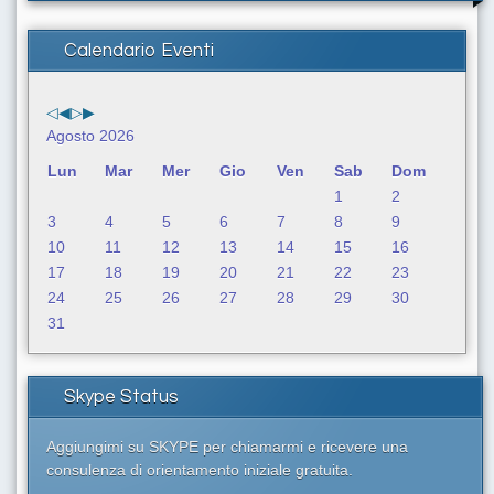
c
a
Calendario Eventi
.
.
.
Agosto 2026
Lun
Mar
Mer
Gio
Ven
Sab
Dom
1
2
3
4
5
6
7
8
9
10
11
12
13
14
15
16
17
18
19
20
21
22
23
24
25
26
27
28
29
30
31
Skype Status
Aggiungimi su SKYPE per chiamarmi e ricevere una
consulenza di orientamento iniziale gratuita.