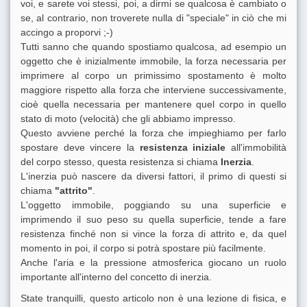
voi, e sarete voi stessi, poi, a dirmi se qualcosa è cambiato o
se, al contrario, non troverete nulla di "speciale" in ciò che mi
accingo a proporvi ;-)
Tutti sanno che quando spostiamo qualcosa, ad esempio un
oggetto che è inizialmente immobile, la forza necessaria per
imprimere al corpo un primissimo spostamento è molto
maggiore rispetto alla forza che interviene successivamente,
cioè quella necessaria per mantenere quel corpo in quello
stato di moto (velocità) che gli abbiamo impresso.
Questo avviene perché la forza che impieghiamo per farlo
spostare deve vincere la
resistenza iniziale
all'immobilità
del corpo stesso, questa resistenza si chiama
Inerzia
.
L'inerzia può nascere da diversi fattori, il primo di questi si
chiama
"attrito"
.
L'oggetto immobile, poggiando su una superficie e
imprimendo il suo peso su quella superficie, tende a fare
resistenza finché non si vince la forza di attrito e, da quel
momento in poi, il corpo si potrà spostare più facilmente.
Anche l'aria e la pressione atmosferica giocano un ruolo
importante all'interno del concetto di inerzia.
State tranquilli, questo articolo non è una lezione di fisica, e