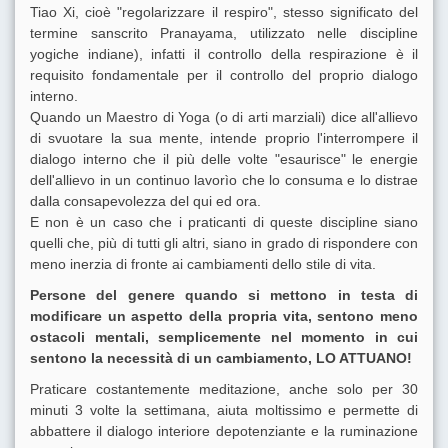
Tiao Xi, cioè "regolarizzare il respiro", stesso significato del
termine sanscrito Pranayama, utilizzato nelle discipline
yogiche indiane), infatti il controllo della respirazione è il
requisito fondamentale per il controllo del proprio dialogo
interno.
Quando un Maestro di Yoga (o di arti marziali) dice all'allievo
di svuotare la sua mente, intende proprio l'interrompere il
dialogo interno che il più delle volte "esaurisce" le energie
dell'allievo in un continuo lavorìo che lo consuma e lo distrae
dalla consapevolezza del qui ed ora.
E non è un caso che i praticanti di queste discipline siano
quelli che, più di tutti gli altri, siano in grado di rispondere con
meno inerzia di fronte ai cambiamenti dello stile di vita.
Persone del genere quando si mettono in testa di
modificare un aspetto della propria vita, sentono meno
ostacoli mentali, semplicemente nel momento in cui
sentono la necessità di un cambiamento, LO ATTUANO!
Praticare costantemente meditazione, anche solo per 30
minuti 3 volte la settimana, aiuta moltissimo e permette di
abbattere il dialogo interiore depotenziante e la ruminazione