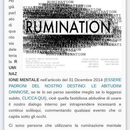
Ho
già
parl
ato
di
qua
nto
sia
dele
teria
la
R
UMI
NAZ
IONE MENTALE
nell'articolo del 31 Dicembre 2014 (
ESSERE
PADRONI DEL NOSTRO DESTINO: LE ABITUDINI
DANNOSE
, se te lo sei perso sarebbe meglio se lo leggessi
subito,
CLICCA QUI
), cioè quella fastidiosa abitudine di usare
il nostro dialogo interno per intraprendere incessanti e
continui soliloqui, commentando qualsiasi evento che ci
capita sotto gli occhi.
Ci sono persone che utilizzano la ruminazione mentale