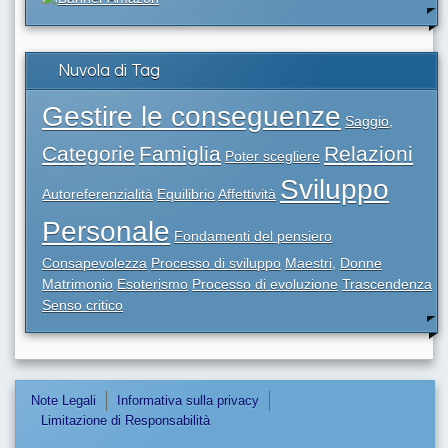
Nuvola di Tag
Gestire le conseguenze
Saggio,
Categorie
Famiglia
Relazioni
Poter scegliere
Sviluppo
Autoreferenzialità
Equilibrio
Affettività
Personale
Fondamenti del pensiero
Consapevolezza
Processo di sviluppo
Maestri,
Donne
Matrimonio
Esoterismo
Processo di evoluzione
Trascendenza
Senso critico
Note Legali
Informativa sulla privacy
Limitazione di Responsabilità