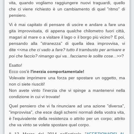
vita, quando vogliamo raggiungere nuovi traguardi, quello
che ci viene richiesto è un cambiamento di quel "ritmo" di
pensiero.
Vi è mai capitato di pensare di uscire e andare a fare una
gita improvvisata, di appena qualche chilometro fuori città,
magari al mare o a visitare il lago o il borgo più vicino? E poi,
pensando alla "stranezza" di quella idea improvvisa, vi
dite
<<ma che ci vado a fare? tutto il trambusto per arrivare e
poi che faccio? rimango qui va...facciamo le solite cose...>>
?
Esatto!
Ecco
cos'è
l'inerzia comportamentale!
Volevate imprimere una forza per spostare un oggetto, ma
non ci siete riusciti!
Non avete vinto l'inerzia che vi spinge a mantenervi nella
condizione in cui vi trovate!
Quel pensiero che vi fa rinunciare ad una azione "diversa",
"improvvisa", che esce dagli schemi normali della vostra vita,
è l'equivalente della resistenza o attrito per un corpo; attrito
che va vinto se volete spostare quel corpo.
Il 12 Marzo del 2014 nell'articolo "
AFFEZIONARSI AL