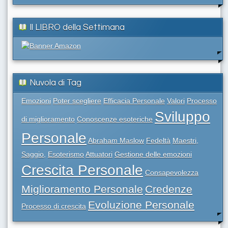
Il LIBRO della Settimana
Nuvola di Tag
Emozioni
Poter scegliere
Efficacia Personale
Valori
Processo
Sviluppo
di miglioramento
Conoscenze esoteriche
Personale
Abraham Maslow
Fedeltà
Maestri,
Saggio,
Esoterismo
Attuatori
Gestione delle emozioni
Crescita Personale
Consapevolezza
Miglioramento Personale
Credenze
Evoluzione Personale
Processo di crescita