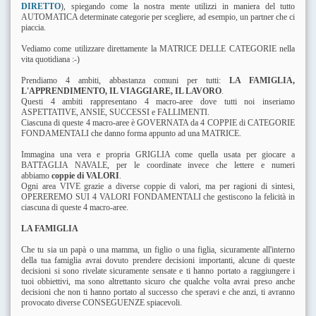
DIRETTO
), spiegando come la nostra mente utilizzi in maniera del tutto
AUTOMATICA determinate categorie per scegliere, ad esempio, un partner che ci
piaccia.
Vediamo come utilizzare direttamente la MATRICE DELLE CATEGORIE nella
vita quotidiana :-)
Prendiamo 4 ambiti, abbastanza comuni per tutti:
LA FAMIGLIA,
L'APPRENDIMENTO,
IL VIAGGIARE,
IL LAVORO
.
Questi 4 ambiti rappresentano 4 macro-aree dove tutti noi inseriamo
ASPETTATIVE, ANSIE, SUCCESSI e FALLIMENTI.
Ciascuna di queste 4 macro-aree è GOVERNATA da 4 COPPIE di CATEGORIE
FONDAMENTALI che danno forma appunto ad una MATRICE.
Immagina una vera e propria GRIGLIA come quella usata per giocare a
BATTAGLIA NAVALE, per le coordinate invece che lettere e numeri
abbiamo
coppie di VALORI
.
Ogni area VIVE grazie a diverse coppie di valori, ma per ragioni di sintesi,
OPEREREMO SUI 4 VALORI FONDAMENTALI che gestiscono la felicità in
ciascuna di queste 4 macro-aree.
LA FAMIGLIA
Che tu sia un papà o una mamma, un figlio o una figlia, sicuramente all'interno
della tua famiglia avrai dovuto prendere decisioni importanti, alcune di queste
decisioni si sono rivelate sicuramente sensate e ti hanno portato a raggiungere i
tuoi obbiettivi, ma sono altrettanto sicuro che qualche volta avrai preso anche
decisioni che non ti hanno portato al successo che speravi e che anzi, ti avranno
provocato diverse CONSEGUENZE spiacevoli.