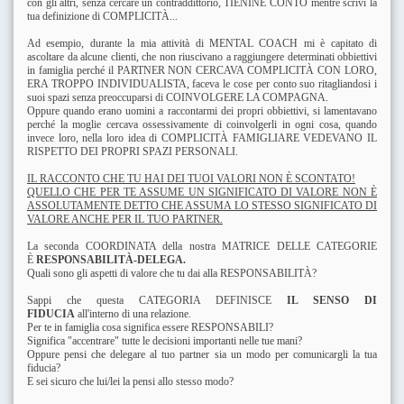
con gli altri, senza cercare un contraddittorio, TIENINE CONTO mentre scrivi la
tua definizione di COMPLICITÀ...
Ad esempio, durante la mia attività di MENTAL COACH mi è capitato di
ascoltare da alcune clienti, che non riuscivano a raggiungere determinati obbiettivi
in famiglia perché il PARTNER NON CERCAVA COMPLICITÀ CON LORO,
ERA TROPPO INDIVIDUALISTA, faceva le cose per conto suo ritagliandosi i
suoi spazi senza preoccuparsi di COINVOLGERE LA COMPAGNA.
Oppure quando erano uomini a raccontarmi dei propri obbiettivi, si lamentavano
perché la moglie cercava ossessivamente di coinvolgerli in ogni cosa, quando
invece loro, nella loro idea di COMPLICITÀ FAMIGLIARE VEDEVANO IL
RISPETTO DEI PROPRI SPAZI PERSONALI.
IL RACCONTO CHE TU HAI DEI TUOI VALORI NON È SCONTATO!
QUELLO CHE PER TE ASSUME UN SIGNIFICATO DI VALORE NON È
ASSOLUTAMENTE DETTO CHE ASSUMA LO STESSO SIGNIFICATO DI
VALORE ANCHE PER IL TUO PARTNER.
La seconda COORDINATA della nostra MATRICE DELLE CATEGORIE
È
RESPONSABILITÀ-DELEGA.
Quali sono gli aspetti di valore che tu dai alla RESPONSABILITÀ?
Sappi che questa CATEGORIA DEFINISCE
IL SENSO DI
FIDUCIA
all'interno di una relazione.
Per te in famiglia cosa significa essere RESPONSABILI?
Significa "accentrare" tutte le decisioni importanti nelle tue mani?
Oppure pensi che delegare al tuo partner sia un modo per comunicargli la tua
fiducia?
E sei sicuro che lui/lei la pensi allo stesso modo?