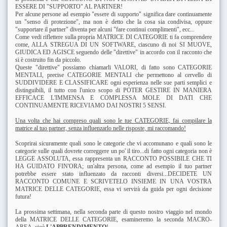
ESSERE DI "SUPPORTO" AL PARTNER!
Per alcune persone ad esempio "essere di supporto" significa dare continuamente
un "senso di protezione", ma non è detto che la cosa sia condivisa, oppure
"supportare il partner" diventa per alcuni "fare continui complimenti", ecc...
Come vedi riflettere sulla propria MATRICE DI CATEGORIE ti fa comprendere
come, ALLA STREGUA DI UN SOFTWARE, ciascuno di noi SI MUOVE,
GIUDICA ED AGISCE seguendo delle "direttive" in accordo con il racconto che
si è costruito fin da piccolo.
Queste "direttive" possiamo chiamarli VALORI, di fatto sono CATEGORIE
MENTALI, precise CATEGORIE MENTALI che permettono al cervello di
SUDDIVIDERE E CLASSIFICARE ogni esperienza nelle sue parti semplici e
distinguibili, il tutto con l'unico scopo di POTER GESTIRE IN MANIERA
EFFICACE L'IMMENSA E COMPLESSA MOLE DI DATI CHE
CONTINUAMENTE RICEVIAMO DAI NOSTRI 5 SENSI.
Una volta che hai compreso quali sono le tue CATEGORIE, fai compilare la
matrice al tuo partner, senza influenzarlo nelle risposte, mi raccomando!
Scoprirai sicuramente quali sono le categorie che vi accomunano e quali sono le
categorie sulle quali dovrete correggere un po' il tiro...di fatto ogni categoria non è
LEGGE ASSOLUTA, essa rappresenta un RACCONTO POSSIBILE CHE TI
HA GUIDATO FIN'ORA; un'altra persona, come ad esempio il tuo partner
potrebbe essere stato influenzato da racconti diversi...DECIDETE UN
RACCONTO COMUNE E SCRIVETELO INSIEME IN UNA VOSTRA
MATRICE DELLE CATEGORIE, essa vi servirà da guida per ogni decisione
futura!
La prossima settimana, nella seconda parte di questo nostro viaggio nel mondo
della MATRICE DELLE CATEGORIE, esamineremo la seconda MACRO-