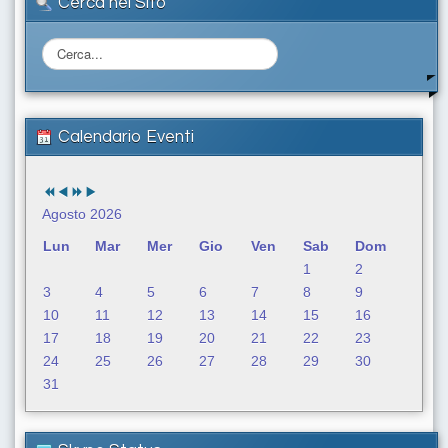
Cerca nel Sito
C
e
r
c
a
Calendario Eventi
.
.
.
Agosto 2026
Lun
Mar
Mer
Gio
Ven
Sab
Dom
1
2
3
4
5
6
7
8
9
10
11
12
13
14
15
16
17
18
19
20
21
22
23
24
25
26
27
28
29
30
31