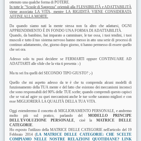
ottenuto una qualche forma di POTERE.
In tutte le "Scuole di Saggezza" orientali alla FLESSIBILITÀ e ADATTABILITÀ
viene associata LA VITA, mentre LA RIGIDITÀ VIENE CONSIDERATA
AFFINE ALLA MORTE.
Da quando siamo nati la mente stessa non fa altro che adattarsi, OGNI
APPRENDIMENTO È IN FONDO UNA FORMA DI ADATTABILITÀ.
Quando, da bambino, hai imparato a camminare, le tue ossa, i tuoi tendini, i tuoi
muscoli e tutto il tuo sistema nervoso hanno messo in atto una serie di processi di
continuo adattamento, che, giorno dopo giorno, ti hanno permesso di essere quello
che sei ora.
Adesso solo tu puoi decidere se FERMARTI oppure CONTINUARE AD
ADATTARTI alle sfide che la vita ti presenta :-)
Ma tu sei fra quelli del SECONDO TIPO GIUSTO? ;-)
Quello che mi aspetto adesso da te è che tu comprenda alcuni modelli di
funzionamento della TUA mente e del fatto che esistono dei meccanismi inconsci
che sono responsabili del 90% delle TUE scelte; quando comprendi questo capisci
che se vai ad agire su quei meccanismi anche le tue scelte saranno migliori e con
esse MIGLIORERÀ LA QUALITÀ DELLA TUA VITA.
Oggi estenderemo il concetto di MIGLIORAMENTO PERSONALE, e andremo
molto più sul pratico, parlando del
MODELLO PRINCIPE
DELL'EVOLUZIONE PERSONALE
, cioè la
MATRICE DELLE
CATEGORIE
.
Ho esposto l'utilizzo della MATRICE DELLE CATEGORIE nell'articolo del 19
Febbraio 2014 (
LA MATRICE DELLE CATEGORIE: CHE SCELTE
COMPIAMO NELLE NOSTRE RELAZIONI QUOTIDIANE? LINK