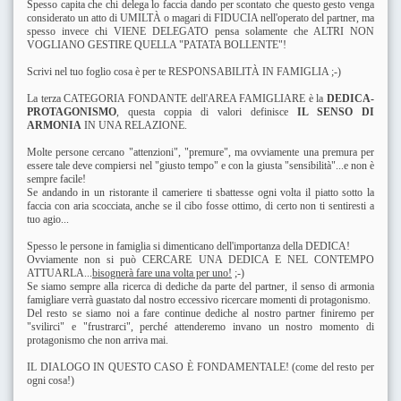
Spesso capita che chi delega lo faccia dando per scontato che questo gesto venga
considerato un atto di UMILTÀ o magari di FIDUCIA nell'operato del partner, ma
spesso invece chi VIENE DELEGATO pensa solamente che ALTRI NON
VOGLIANO GESTIRE QUELLA "PATATA BOLLENTE"!
Scrivi nel tuo foglio cosa è per te RESPONSABILITÀ IN FAMIGLIA ;-)
La terza CATEGORIA FONDANTE dell'AREA FAMIGLIARE è la
DEDICA-
PROTAGONISMO
, questa coppia di valori definisce
IL SENSO DI
ARMONIA
IN UNA RELAZIONE.
Molte persone cercano "attenzioni", "premure", ma ovviamente una premura per
essere tale deve compiersi nel "giusto tempo" e con la giusta "sensibilità"...e non è
sempre facile!
Se andando in un ristorante il cameriere ti sbattesse ogni volta il piatto sotto la
faccia con aria scocciata, anche se il cibo fosse ottimo, di certo non ti sentiresti a
tuo agio...
Spesso le persone in famiglia si dimenticano dell'importanza della DEDICA!
Ovviamente non si può CERCARE UNA DEDICA E NEL CONTEMPO
ATTUARLA...
bisognerà fare una volta per uno!
;-)
Se siamo sempre alla ricerca di dediche da parte del partner, il senso di armonia
famigliare verrà guastato dal nostro eccessivo ricercare momenti di protagonismo.
Del resto se siamo noi a fare continue dediche al nostro partner finiremo per
"svilirci" e "frustrarci", perché attenderemo invano un nostro momento di
protagonismo che non arriva mai.
IL DIALOGO IN QUESTO CASO È FONDAMENTALE! (come del resto per
ogni cosa!)