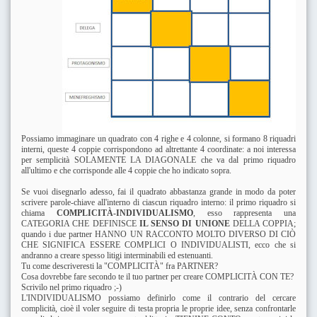
Possiamo immaginare un quadrato con 4 righe e 4 colonne, si formano 8 riquadri
interni, queste 4 coppie corrispondono ad altrettante 4 coordinate: a noi interessa
per semplicità SOLAMENTE LA DIAGONALE che va dal primo riquadro
all'ultimo e che corrisponde alle 4 coppie che ho indicato sopra.
Se vuoi disegnarlo adesso, fai il quadrato abbastanza grande in modo da poter
scrivere parole-chiave all'interno di ciascun riquadro interno: il primo riquadro si
chiama
COMPLICITÀ-INDIVIDUALISMO
, esso rappresenta una
CATEGORIA CHE DEFINISCE
IL SENSO DI UNIONE
DELLA COPPIA;
quando i due partner HANNO UN RACCONTO MOLTO DIVERSO DI CIÒ
CHE SIGNIFICA ESSERE COMPLICI O INDIVIDUALISTI, ecco che si
andranno a creare spesso litigi interminabili ed estenuanti.
Tu come descriveresti la "COMPLICITÀ" fra PARTNER?
Cosa dovrebbe fare secondo te il tuo partner per creare COMPLICITÀ CON TE?
Scrivilo nel primo riquadro ;-)
L'INDIVIDUALISMO possiamo definirlo come il contrario del cercare
complicità, cioè il voler seguire di testa propria le proprie idee, senza confrontarle