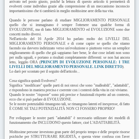
arrivato nel posto giusto, poiché la lettura di questo articolo ti permetterà di
evolverti come individuo grazie alla comprensione di un meccanismo inconscio
importantissimo che ti cambierà in meglio moltissime aree della tua vita.
Quando le persone parlano di studiare MIGLIORAMENTO PERSONALE
quello che si immaginano è sempre l'ottenere una qualche forma di
EVOLUZIONE, ma di fatto MIGLIORAMENTO ed EVOLUZIONE sono due
concetti molto diversi.
Nell'articolo del 16 Aprile 2014 ho parlato molto dei LIVELLI DEL
MIGLIORAMENTO PERSONALE e di come capire se quello che stiamo
facendo sia davvero indirizzato verso un'evoluzione o piuttosto verso un semplice
miglioramento di quello che già sappiamo fare bene, le due cose infatti non sono
per nulla uguali, e portano a risultati completamente differenti: se non hai ancora
letto, leggilo ORA (
PRINCIPI DI EVOLUZIONE PERSONALE: I TRE
LIVELLI DEL MIGLIORAMENTO PERSONALE. LINK DIRETTO
).
Lo darò per scontato per il seguito dell'articolo...
Cosa significa quindi Evolversi?
Significa "modificare" quelle parti di noi stessi che sono "malleabili", "adattabili",
e rispondono in maniera precisa e coerente con i contesti della vita in cui viviamo.
Quando le nostre "risposte" sono più precise e funzionali rispetto ad un contesto,
ecco che si può parlare di EVOLUZIONE.
Se le nostre potenzialità rimangono tali, se rimangono latenti ed inespresse, di fatto
È COME SE TALI POTENZIALITÀ NON CI FOSSERO PROPRIO!
Per sviluppare le nostre parti "adattabili" è necessario utilizzare dei modelli di
funzionamento che INCLUDONO questo fattore, cioè L'ADATTABILITÀ.
Moltissime persone investono gran parte del proprio tempo e delle proprie risorse
psichiche per STRUTTURARE RIGIDITÀ, e questa viene confusa con l'aver