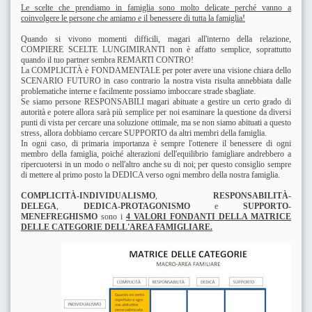
Le scelte che prendiamo in famiglia sono molto delicate perché vanno a
coinvolgere le persone che amiamo e il benessere di tutta la famiglia!
Quando si vivono momenti difficili, magari all'interno della relazione,
COMPIERE SCELTE LUNGIMIRANTI non è affatto semplice, soprattutto
quando il tuo partner sembra REMARTI CONTRO!
La COMPLICITÀ è FONDAMENTALE per poter avere una visione chiara dello
SCENARIO FUTURO in caso contrario la nostra vista risulta annebbiata dalle
problematiche interne e facilmente possiamo imboccare strade sbagliate.
Se siamo persone RESPONSABILI magari abituate a gestire un certo grado di
autorità e potere allora sarà più semplice per noi esaminare la questione da diversi
punti di vista per cercare una soluzione ottimale, ma se non siamo abituati a questo
stress, allora dobbiamo cercare SUPPORTO da altri membri della famiglia.
In ogni caso, di primaria importanza è sempre l'ottenere il benessere di ogni
membro della famiglia, poiché alterazioni dell'equilibrio famigliare andrebbero a
ripercuotersi in un modo o nell'altro anche su di noi; per questo consiglio sempre
di mettere al primo posto la DEDICA verso ogni membro della nostra famiglia.
COMPLICITÀ-INDIVIDUALISMO
,
RESPONSABILITÀ-
DELEGA
,
DEDICA-PROTAGONISMO
e
SUPPORTO-
MENEFREGHISMO
sono i
4 VALORI FONDANTI DELLA MATRICE
DELLE CATEGORIE DELL'AREA FAMIGLIARE.