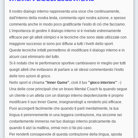
Il nostro dialogo interno rappresenta una voce che continuamente,
dall'interno della nostra testa, commenta ogni nostra azione, e spesso
commenta anche in modo poco gratificante l'esito di ciò che facciamo.
L'importanza di gestire il dialogo interno si è rivelato estremamente
efficace per gli atleti olimpici e le tecniche che sono state utilizzate con
maggiore successo si sono poi diffuse a tutti i livelli dello sport.
Queste tecniche infatti permettono di modificare il dialogo interno e in
alcuni casi eliminarlo del tutto.
Si è notato che le performance sportive cambiavano in meglio per tutti
quegli atleti che evitavano di parlare a sé stessi commentando l'esito
delle loro azioni di gioco.
Nello sport si chiama
"
Inner
Game"
, cioè il tuo
"gioco interiore"
:-)
Una delle cose principali che un bravo Mental Coach fa quando segue
un cliente o un atleta con un dialogo interno depotenziante è proprio
modificare il suo Inner Game, insegnandogli a renderlo più efficace.
Puoi accorgerti facilmente che quando ti parli mentalmente, la tua
lingua è perennemente in una leggera contrazione, ma siccome sei
costantemente immerso nel tuo dialogo interno praticamente da
quando ti alzi la mattina, ormai non ci fai più caso.
Per renderti consapevole di questa contrazione della lingua, sposta