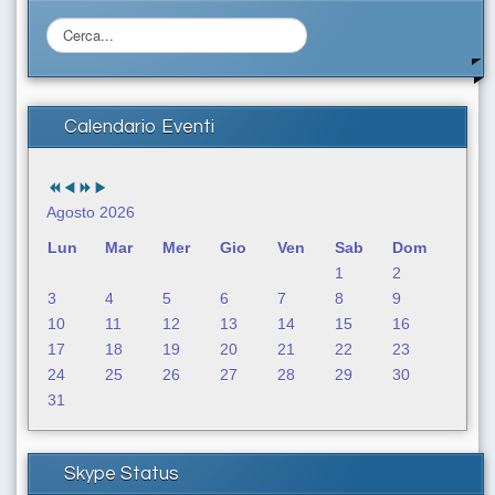
C
e
r
c
a
Calendario Eventi
.
.
.
Agosto 2026
Lun
Mar
Mer
Gio
Ven
Sab
Dom
1
2
3
4
5
6
7
8
9
10
11
12
13
14
15
16
17
18
19
20
21
22
23
24
25
26
27
28
29
30
31
Skype Status