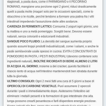
stagionati, a pasta dura, come il PARMIGIANO o il PECORINO
ROMANO, mangiane una porzione ogni 2 giorni; riduci drasticamente
quelli a pasta molle (magari solo per le occasioni speciali), come lo
stracchino o le ricotte, perché tendono a formare una patina fra i villi
intestinali impedendo l'assunzione delle altre sostanze.
CARENZA DI FERMENTI LATTICI:
Consuma 2 yogurt ogni giorno, uno
la mattina e uno a metà pomeriggio. Sceglili bene. Devono essere
naturali, senza coloranti e edulcoranti industriali.
SANGUE POCO FLUIDO:
La densità del sangue aumenta proprio
quando assumi troppi prodotti industrializzati, come i salami, o anche le
paste semilavorate usate spesso in cucina: EVITA I CONCENTRATI DI
POMODORO IN PASTA, i PESTI INDUSTRIALI (devono contenere solo
ingredienti naturali),
INOLTRE RICORDATI DI BERE ALMENO 2 LITRI
DI ACQUA AL GIORNO
, insieme a dei cracker, questo faciliterà il
rilascio lento di acqua nell'intestino mantenendoti ben idratata durante
tutta la giornata.
ULTIMO CONSIGLIO:
Ogni 2 mesi fatti una cura di 5 giorni a base di
OPERCOLI DI CARBONE VEGETALE.
Puoi assumere 2 opercoli
durante i pasti o immediatamente dopo. Aiuteranno l'intestino ad
eliminare i metalli pesanti e le formazioni di gas intestinale che alla
lunga possono crearti pesantezza e farti disperdere energie preziose.
Siamo arrivati alla fine, spero che questo articolo ti sia piaciuto :-)