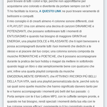
puoi trovare di tutti i colori e tipi, perché non approfittarne per
acquistarne uno colorato e divertente da portare sempre con te?
Ti ho facilitato la ricerca,
A QUESTO LINK
ne puoi trovare veramente di
bellissimi e compatti.
Il mio consiglio è di crearti almeno 4 colonne sonore differenti, cioè
4 PLAYLIST: Una con almeno una decina di canzoni DINAMICHE e
POTENZIANTI, che possano sottolineare tutti i momenti di
ENTUSIASMO e quando hai bisogno di maggiore GRINTA ed
ENERGIA; una playlist DOLCE e RILASSANTE che ti ispiri benessere e
possa accompagnarti durante tutti i tuoi momenti che dedichi a te
stesso e al piacere del tuo corpo; una colonna sonora composta da
musiche ROMANTICHE e POETICHE, che ti possano accompagnare
durante la pratica dei tuoi hobby o magari da mettere in sottofondo
quando leggi un libro o stai semplicemente bene con qualcuno che
ami; infine una quarta playlist composta da musiche
EMOZIONALMENTE ISPIRANTI, che ATTIVINO I RICORDI PIÙ BELLI
DELLA TUA VITA, sarà una playlist personalizzata da te, perché solo tu
sai quali sono quelle musiche che hanno significato davvero tanto per
te e hanno accompagnato i momenti più belli del tuo passato :-)
Porta sempre con te il tuo Lettore MP3, con le cuffiette sempre pronte, e
quando ne hai bisogno, rendi speciali i momenti della tua vita con le
tue colonne sonore efficaci; ovviamente io ti ho consigliato queste 4