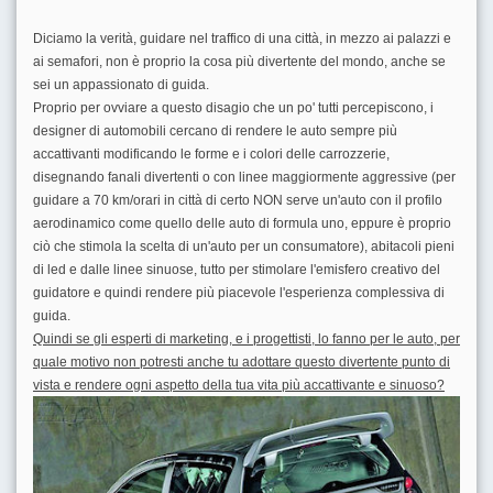
Diciamo la verità, guidare nel traffico di una città, in mezzo ai palazzi e
ai semafori, non è proprio la cosa più divertente del mondo, anche se
sei un appassionato di guida.
Proprio per ovviare a questo disagio che un po' tutti percepiscono, i
designer di automobili cercano di rendere le auto sempre più
accattivanti modificando le forme e i colori delle carrozzerie,
disegnando fanali divertenti o con linee maggiormente aggressive (per
guidare a 70 km/orari in città di certo NON serve un'auto con il profilo
aerodinamico come quello delle auto di formula uno, eppure è proprio
ciò che stimola la scelta di un'auto per un consumatore), abitacoli pieni
di led e dalle linee sinuose, tutto per stimolare l'emisfero creativo del
guidatore e quindi rendere più piacevole l'esperienza complessiva di
guida.
Quindi se gli esperti di marketing, e i progettisti, lo fanno per le auto, per
quale motivo non potresti anche tu adottare questo divertente punto di
vista e rendere ogni aspetto della tua vita più accattivante e sinuoso?