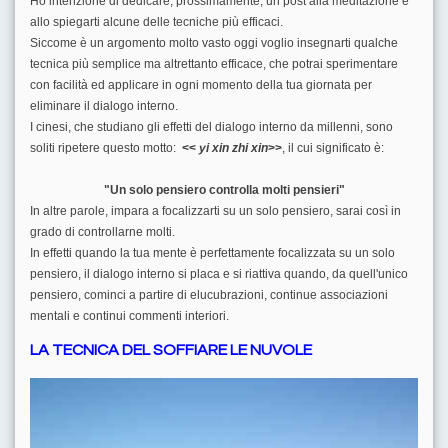
Ho intenzione di dedicare, prossimamente, un post alla meditazione e
allo spiegarti alcune delle tecniche più efficaci.
Siccome è un argomento molto vasto oggi voglio insegnarti qualche
tecnica più semplice ma altrettanto efficace, che potrai sperimentare
con facilità ed applicare in ogni momento della tua giornata per
eliminare il dialogo interno.
I cinesi, che studiano gli effetti del dialogo interno da millenni, sono
soliti ripetere questo motto:
<<
yi
xin
zhi
xin
>>
, il cui significato è:
"Un solo pensiero controlla molti pensieri"
In altre parole, impara a focalizzarti su un solo pensiero, sarai così in
grado di controllarne molti.
In effetti quando la tua mente è perfettamente focalizzata su un solo
pensiero, il dialogo interno si placa e si riattiva quando, da quell'unico
pensiero, cominci a partire di elucubrazioni, continue associazioni
mentali e continui commenti interiori.
LA TECNICA DEL SOFFIARE LE NUVOLE