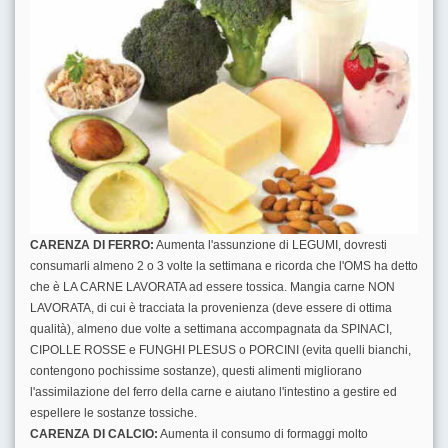
CARENZA DI FERRO:
Aumenta l'assunzione di LEGUMI, dovresti
consumarli almeno 2 o 3 volte la settimana e ricorda che l'OMS ha detto
che è LA CARNE LAVORATA ad essere tossica. Mangia carne NON
LAVORATA, di cui è tracciata la provenienza (deve essere di ottima
qualità), almeno due volte a settimana accompagnata da SPINACI,
CIPOLLE ROSSE e FUNGHI PLESUS o PORCINI (evita quelli bianchi,
contengono pochissime sostanze), questi alimenti migliorano
l'assimilazione del ferro della carne e aiutano l'intestino a gestire ed
espellere le sostanze tossiche.
CARENZA DI CALCIO:
Aumenta il consumo di formaggi molto