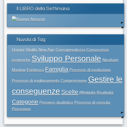
Il LIBRO della Settimana
Nuvola di Tag
Uomini
Vitalità
New Age
Consapevolezza
Conoscenze
Sviluppo Personale
esoteriche
Abraham
Famiglia
Maslow
Esistenza
Processo di evoluzione
Gestire le
Processo di miglioramento
Comprensione
conseguenze
Scelte
Affettività
Reattività
Categorie
Pensiero dualistico
Processo di crescita
Percezioni