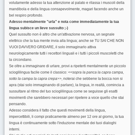
volutamente adesso la tua attenzione al palato e rilassa i muscoli della
mandibola e della lingua consapevolmente, magari facendo anche un
bel respiro profondo.
Adesso mentalmente "urla" e nota come immediatamente la tua
lingua subisce un lieve sussulto ;-)
Quel sussulto non è altro che un'attivazione nervosa, un segnale
elettrico che la tua mente invia alla lingua; anche se TU SAI CHE NON
VUOI DAVVERO GRIDARE, il solo immaginarlo attiva
neurologicamente tutti i recettori linguali e i tutti i piccoli muscoletti che
la circondano.
Se oltre a immaginare di urlare, provi a ripeterti mentalmente un piccolo
scioglilingua facile come il classico: <<
sopra la panca la capra campa,
sotto la campa la capra crepa>>
, noterai che sebbene la bocca non si
apra (stai solo immaginando di parlare), la lingua, in realtà, comincia a
sussultare al ritmo del tuo scioglilingua come se seguisse gli esatti
movimenti che sarebbero necessari per ripetere a voce quello che stai
pensando.
Adesso considera il fatto che questi movimenti della lingua,
impercettibili, li compi praticamente almeno per 12 ore al giorno, la tua
lingua è continuamente sotto l'induzione mentale dei tuoi dialoghi
interni.