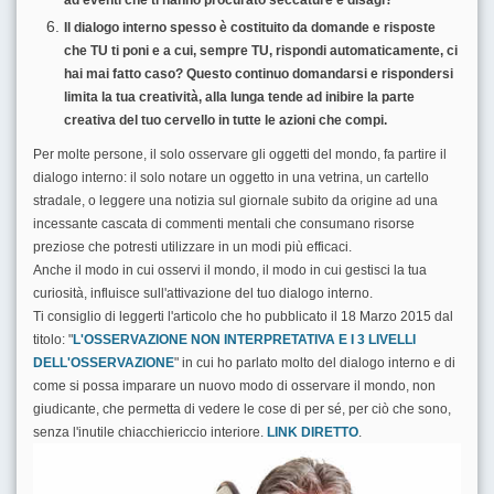
ad eventi che ti hanno procurato seccature e disagi?
Il dialogo interno spesso è costituito da domande e risposte
che TU ti poni e a cui, sempre TU, rispondi automaticamente, ci
hai mai fatto caso? Questo continuo domandarsi e rispondersi
limita la tua creatività, alla lunga tende ad inibire la parte
creativa del tuo cervello in tutte le azioni che compi.
Per molte persone, il solo osservare gli oggetti del mondo, fa partire il
dialogo interno: il solo notare un oggetto in una vetrina, un cartello
stradale, o leggere una notizia sul giornale subito da origine ad una
incessante cascata di commenti mentali che consumano risorse
preziose che potresti utilizzare in un modi più efficaci.
Anche il modo in cui osservi il mondo, il modo in cui gestisci la tua
curiosità, influisce sull'attivazione del tuo dialogo interno.
Ti consiglio di leggerti l'articolo che ho pubblicato il 18 Marzo 2015 dal
titolo: "
L'OSSERVAZIONE NON INTERPRETATIVA E I 3 LIVELLI
DELL'OSSERVAZIONE
" in cui ho parlato molto del dialogo interno e di
come si possa imparare un nuovo modo di osservare il mondo, non
giudicante, che permetta di vedere le cose di per sé, per ciò che sono,
senza l'inutile chiacchiericcio interiore.
LINK DIRETTO
.