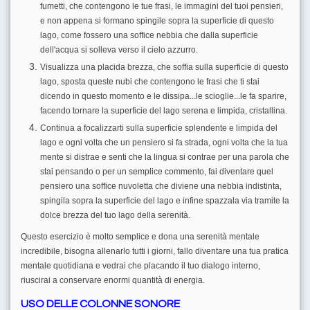
fumetti, che contengono le tue frasi, le immagini del tuoi pensieri,
e non appena si formano spingile sopra la superficie di questo
lago, come fossero una soffice nebbia che dalla superficie
dell'acqua si solleva verso il cielo azzurro.
Visualizza una placida brezza, che soffia sulla superficie di questo
lago, sposta queste nubi che contengono le frasi che ti stai
dicendo in questo momento e le dissipa...le scioglie...le fa sparire,
facendo tornare la superficie del lago serena e limpida, cristallina.
Continua a focalizzarti sulla superficie splendente e limpida del
lago e ogni volta che un pensiero si fa strada, ogni volta che la tua
mente si distrae e senti che la lingua si contrae per una parola che
stai pensando o per un semplice commento, fai diventare quel
pensiero una soffice nuvoletta che diviene una nebbia indistinta,
spingila sopra la superficie del lago e infine spazzala via tramite la
dolce brezza del tuo lago della serenità.
Questo esercizio è molto semplice e dona una serenità mentale
incredibile, bisogna allenarlo tutti i giorni, fallo diventare una tua pratica
mentale quotidiana e vedrai che placando il tuo dialogo interno,
riuscirai a conservare enormi quantità di energia.
USO DELLE COLONNE SONORE