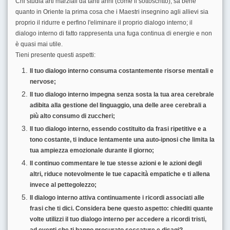
Chi studia arti marziali da tanti anni (come il sottoscritto), sa bene
quanto in Oriente la prima cosa che i Maestri insegnino agli allievi sia
proprio il ridurre e perfino l'eliminare il proprio dialogo interno; il
dialogo interno di fatto rappresenta una fuga continua di energie e non
è quasi mai utile.
Tieni presente questi aspetti:
Il tuo dialogo interno consuma costantemente risorse mentali e
nervose;
Il tuo dialogo interno impegna senza sosta la tua area cerebrale
adibita alla gestione del linguaggio, una delle aree cerebrali a
più alto consumo di zuccheri;
Il tuo dialogo interno, essendo costituito da frasi ripetitive e a
tono costante, ti induce lentamente una auto-ipnosi che limita la
tua ampiezza emozionale durante il giorno;
Il continuo commentare le tue stesse azioni e le azioni degli
altri, riduce notevolmente le tue capacità empatiche e ti allena
invece al pettegolezzo;
Il dialogo interno attiva continuamente i ricordi associati alle
frasi che ti dici. Considera bene questo aspetto: chiediti quante
volte utilizzi il tuo dialogo interno per accedere a ricordi tristi,