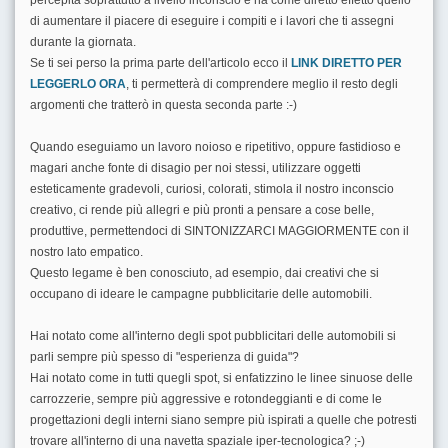
percepita soprattutto a livello inconscio e ha come diretto effetto quello
di aumentare il piacere di eseguire i compiti e i lavori che ti assegni
durante la giornata.
Se ti sei perso la prima parte dell'articolo ecco il
LINK DIRETTO PER
LEGGERLO ORA
, ti permetterà di comprendere meglio il resto degli
argomenti che tratterò in questa seconda parte :-)
Quando eseguiamo un lavoro noioso e ripetitivo, oppure fastidioso e
magari anche fonte di disagio per noi stessi, utilizzare oggetti
esteticamente gradevoli, curiosi, colorati, stimola il nostro inconscio
creativo, ci rende più allegri e più pronti a pensare a cose belle,
produttive, permettendoci di SINTONIZZARCI MAGGIORMENTE con il
nostro lato empatico.
Questo legame è ben conosciuto, ad esempio, dai creativi che si
occupano di ideare le campagne pubblicitarie delle automobili.
Hai notato come all'interno degli spot pubblicitari delle automobili si
parli sempre più spesso di "esperienza di guida"?
Hai notato come in tutti quegli spot, si enfatizzino le linee sinuose delle
carrozzerie, sempre più aggressive e rotondeggianti e di come le
progettazioni degli interni siano sempre più ispirati a quelle che potresti
trovare all'interno di una navetta spaziale iper-tecnologica? ;-)