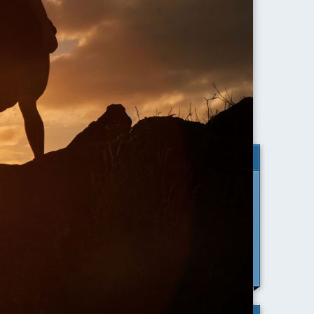
Agosto 2026
Lun
Mar
Mer
Gio
Ven
Sab
Dom
1
2
3
4
5
6
7
8
9
10
11
12
13
14
15
16
17
18
19
20
21
22
23
24
25
26
27
28
29
30
31
ia priva di
.
Skype Status
a su questo
io emozioni
Aggiungimi su SKYPE per chiamarmi e
ricevere una consulenza di orientamento
iniziale gratuita.
oppure scrivimi a:
studiomepec@gmail.com
na
 un