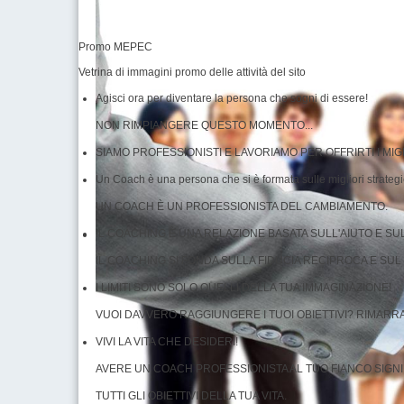
Promo MEPEC
Vetrina di immagini promo delle attività del sito
Agisci ora per diventare la persona che sogni di essere!
NON RIMPIANGERE QUESTO MOMENTO...
SIAMO PROFESSIONISTI E LAVORIAMO PER OFFRIRTI I MIGL
Un Coach è una persona che si è formata sulle migliori strategie
UN COACH È UN PROFESSIONISTA DEL CAMBIAMENTO.
IL COACHING È UNA RELAZIONE BASATA SULL'AIUTO E SU
IL COACHING SI FONDA SULLA FIDUCIA RECIPROCA E SU
I LIMITI SONO SOLO QUELLI DELLA TUA IMMAGINAZIONE!
VUOI DAVVERO RAGGIUNGERE I TUOI OBIETTIVI? RIMARRAI
VIVI LA VITA CHE DESIDERI!
AVERE UN COACH PROFESSIONISTA AL TUO FIANCO SIGN
TUTTI GLI OBIETTIVI DELLA TUA VITA.