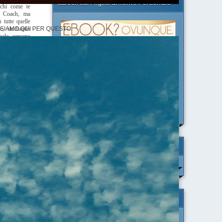
EBook sul Miglioramento Personale
chi come te
re Coach, ma
à tutte quelle
 SIAMO QUI PER QUESTO.
e, studiando
ale, cercano
diversi metodi
nto degli
primo passo
re qualcosa è
i fissi i tuoi
ciò che vuoi
al capriccio
i ciascuna
 alle REALI
Il LIBRO della Settimana
ossesso nel
cui ti trovi?
gere i nostri
Nuvola di Tag
RK: COME
Saper scegliere
Processo di miglioramento