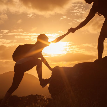
Re Salomone che di fronte a questioni
tempo elargire equità e giustizia fra i
o e Lao Tze che di fronte a guerre e
re" il bene nelle persone nonostante
ndo interpellati, hanno sempre saputo
ni che dovevano essere risolte.
ide proprio con il saper prendere
".
che noi come individui non possiamo desiderare una condizione dell'essere che s
a emozione di fondo che sia sempre perfettamente equilibrata "tra emozioni opposte"
arà un'emozione!
nominare e descrivere TUTTE le emozioni, esse sono infinite, e così ogni lingu
ondivise dalla maggior parte di persone di quella particolare cultura, ad esemp
SMO, ecc...
EMA PER COMPRENDERE NOI STESSI
RK: CRESCITA CONSAPEVOLE CON IL
Questa settima
ritorneremo a trattare