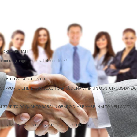
IORI RISULTATI!
 per raggiungere i risultati che desideri!
L SOSTEGNO AL CLIENTE!
L SUPPORTO CHE IL TUO COACH SAPRÀ DONARTI IN UN OGNI CIRCOSTANZA.
 STUPITO DA QUANTO SARAI IN GRADO DI ARRIVARE IN ALTO NELLA VITA
IFICA AVERE LA CERTEZZA DI POTER RAGGIUNGERE