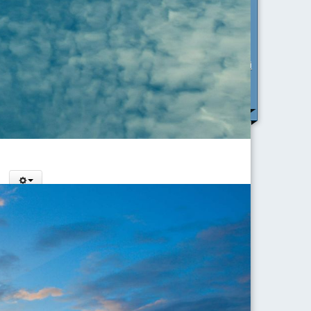
Fedeltà
Successo Personale
Abraham
ZIONE di un
Maslow
Vitalità
Ingranaggi della vita
Processo di evoluzione
Esistenza
per definire il
Comportamento
Infedeltà
Processo di sviluppo
Reattività
Matrici
Valori
Categorie
Contatto
Gestione delle
relazioni
Vita
Benessere
ONE
nde
 cammino di
che stai
imana dopo
ri olistici
tt'altro che
ne profonda