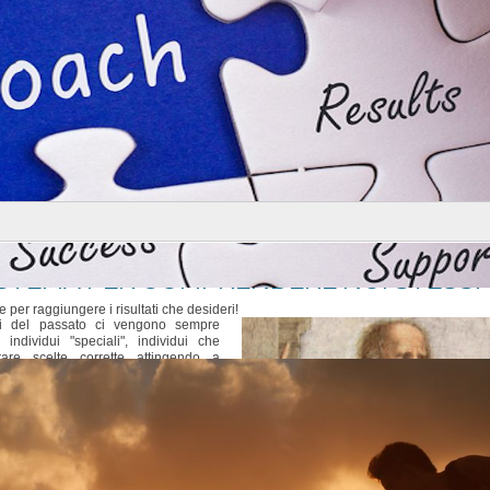
Stiamo aggiornando il calendario conferenze 2018-2019
Skills Professionali
Seminari immersivi di 1 WeekEnd
Seminari specifici per professionisti in vari settori
Stiamo aggiornando il calendario corsi 2018-2019
ISTEMA PER COMPRENDERE NOI STESSI
 per raggiungere i risultati che desideri!
ri del passato ci vengono sempre
individui "speciali", individui che
are scelte corrette attingendo a
ti di sé; come persone che, quando
rendere delle decisioni o veniva loro
blemi in un modo diverso, in un modo
lte reattive.
e del "saggio Maestro", così come la
 sia proprio quella di saper utilizzare
 cui poter attingere al momento ed
determinata questione, nella maniera