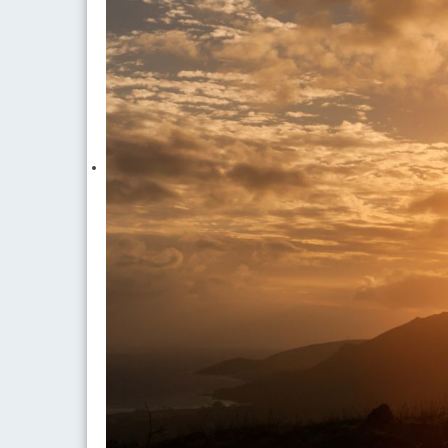
più "obbiettiva" possibile.
Pensiamo alle storie che sono giunte fino a noi sul saggio 
delicate e quasi irrisolvibili, riusciva a giudicare e al con
contendenti.
Pensiamo a grandi filosofi e saggi orientali come Confuci
turbolenti intrighi di palazzo, hanno saputo sempre "vede
vivessero in contesti pieni di pregiudizi e sospetti, e, qua
trovare soluzioni perfettamente adatte ed inerenti le questio
Le storie ci raccontano che il diventare Saggi coinc
decisioni "senza avere occhi velati da emozioni fuorvianti
Ma come si può ottenere questa condizione?
Più di 2000 anni di Filosofia della Mente ha determinato 
qualsivoglia emozione.
Pensaci, anche l'
apatia
stessa è un' emozione.
È una emozione anche l'
equanimità
, cioè il vivere con un
In qualsiasi condizione della mente ci troviamo, quella s
Sicuramente non esistono termini linguistici che possano 
pianeta definisce solamente ALCUNE emozioni principali, c
condivise sono la GIOIA, la TRISTEZZA, la PAURA, l'OTTIMI
Leggi tutto: IL TONO EMOZIONALE: UN SIST
INTRODUZIONE AI FRAMEWO
MODELLO G.R.O.W.
Scritto da
Fabrizio F. Caragnano