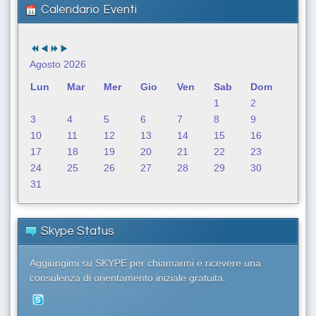
a
Calendario Eventi
.
.
.
Agosto 2026
Lun
Mar
Mer
Gio
Ven
Sab
Dom
1
2
3
4
5
6
7
8
9
10
11
12
13
14
15
16
17
18
19
20
21
22
23
24
25
26
27
28
29
30
31
Skype Status
Aggiungimi su SKYPE per chiamarmi e ricevere una
consulenza di orientamento iniziale gratuita.