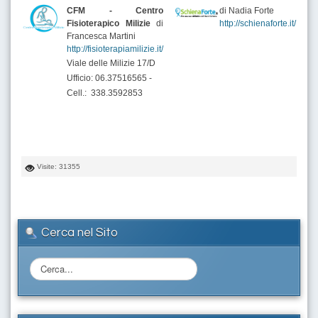
CFM - Centro
di Nadia Forte
Fisioterapico Milizie
di
http://schienaforte.it/
Francesca Martini
http://fisioterapiamilizie.it/
Viale delle Milizie 17/D
Ufficio: 06.37516565 -
Cell.: 338.3592853
Visite: 31355
Cerca nel Sito
C
e
r
c