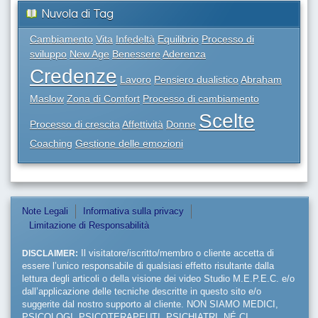
Nuvola di Tag
Cambiamento
Vita
Infedeltà
Equilibrio
Processo di
sviluppo
New Age
Benessere
Aderenza
Credenze
Lavoro
Pensiero dualistico
Abraham
Maslow
Zona di Comfort
Processo di cambiamento
Scelte
Processo di crescita
Affettività
Donne
Coaching
Gestione delle emozioni
Note Legali
Informativa sulla privacy
Limitazione di Responsabilità
DISCLAIMER:
Il visitatore/iscritto/membro o cliente accetta di
essere l’unico responsabile di qualsiasi effetto risultante dalla
lettura degli articoli o della visione dei video Studio M.E.P.E.C. e/o
dall’applicazione delle tecniche descritte in questo sito e/o
suggerite dal nostro supporto al cliente. NON SIAMO MEDICI,
PSICOLOGI, PSICOTERAPEUTI, PSICHIATRI, NÉ CI