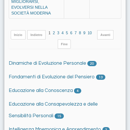
MIGLIORARSI,
EVOLVERSI NELLA
SOCIETÀ MODERNA
1
2
3
4
5
6
7
8
9
10
Inizio
Indietro
Avanti
Fine
Dinamiche di Evoluzione Personale
20
Fondamenti di Evoluzione del Pensiero
13
Educazione alla Conoscenza
4
Educazione alla Consapevolezza e delle
Sensibilità Personali
15
Intelligenza Mnemonica e Apprendimento
2