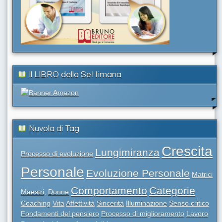
Il LIBRO della Settimana
Nuvola di Tag
Crescita
Lungimiranza
Processo di evoluzione
Personale
Evoluzione Personale
Matrici
Comportamento
Categorie
Maestri,
Donne
Coaching
Vita
Affettività
Sincerità
Illuminazione
Senso critico
Fondamenti del pensiero
Processo di miglioramento
Lavoro