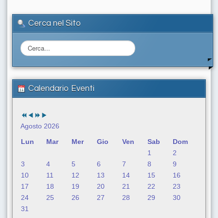
Cerca nel Sito
C
e
r
c
a
Calendario Eventi
.
.
.
Agosto 2026
Lun
Mar
Mer
Gio
Ven
Sab
Dom
1
2
3
4
5
6
7
8
9
10
11
12
13
14
15
16
17
18
19
20
21
22
23
24
25
26
27
28
29
30
31