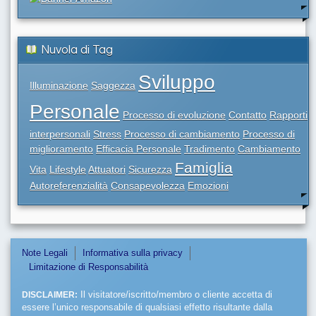
Nuvola di Tag
Sviluppo
Illuminazione
Saggezza
Personale
Processo di evoluzione
Contatto
Rapporti
interpersonali
Stress
Processo di cambiamento
Processo di
miglioramento
Efficacia Personale
Tradimento
Cambiamento
Famiglia
Vita
Lifestyle
Attuatori
Sicurezza
Autoreferenzialità
Consapevolezza
Emozioni
Note Legali
Informativa sulla privacy
Limitazione di Responsabilità
DISCLAIMER:
Il visitatore/iscritto/membro o cliente accetta di
essere l’unico responsabile di qualsiasi effetto risultante dalla