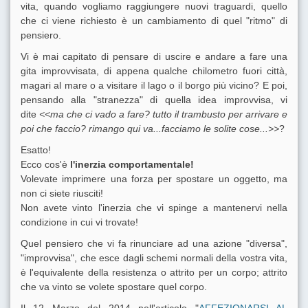
vita, quando vogliamo raggiungere nuovi traguardi, quello
che ci viene richiesto è un cambiamento di quel "ritmo" di
pensiero.
Vi è mai capitato di pensare di uscire e andare a fare una
gita improvvisata, di appena qualche chilometro fuori città,
magari al mare o a visitare il lago o il borgo più vicino? E poi,
pensando alla "stranezza" di quella idea improvvisa, vi
dite
<<ma che ci vado a fare? tutto il trambusto per arrivare e
poi che faccio? rimango qui va...facciamo le solite cose...>>
?
Esatto!
Ecco
cos'è
l'inerzia comportamentale!
Volevate imprimere una forza per spostare un oggetto, ma
non ci siete riusciti!
Non avete vinto l'inerzia che vi spinge a mantenervi nella
condizione in cui vi trovate!
Quel pensiero che vi fa rinunciare ad una azione "diversa",
"improvvisa", che esce dagli schemi normali della vostra vita,
è l'equivalente della resistenza o attrito per un corpo; attrito
che va vinto se volete spostare quel corpo.
Il 12 Marzo del 2014 nell'articolo "
AFFEZIONARSI AL