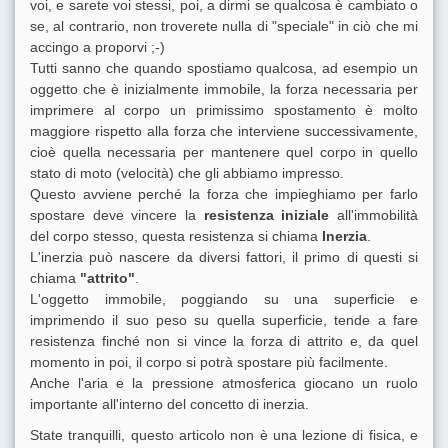
voi, e sarete voi stessi, poi, a dirmi se qualcosa è cambiato o
se, al contrario, non troverete nulla di "speciale" in ciò che mi
accingo a proporvi ;-)
Tutti sanno che quando spostiamo qualcosa, ad esempio un
oggetto che è inizialmente immobile, la forza necessaria per
imprimere al corpo un primissimo spostamento è molto
maggiore rispetto alla forza che interviene successivamente,
cioè quella necessaria per mantenere quel corpo in quello
stato di moto (velocità) che gli abbiamo impresso.
Questo avviene perché la forza che impieghiamo per farlo
spostare deve vincere la
resistenza iniziale
all'immobilità
del corpo stesso, questa resistenza si chiama
Inerzia
.
L'inerzia può nascere da diversi fattori, il primo di questi si
chiama
"attrito"
.
L'oggetto immobile, poggiando su una superficie e
imprimendo il suo peso su quella superficie, tende a fare
resistenza finché non si vince la forza di attrito e, da quel
momento in poi, il corpo si potrà spostare più facilmente.
Anche l'aria e la pressione atmosferica giocano un ruolo
importante all'interno del concetto di inerzia.
State tranquilli, questo articolo non è una lezione di fisica, e