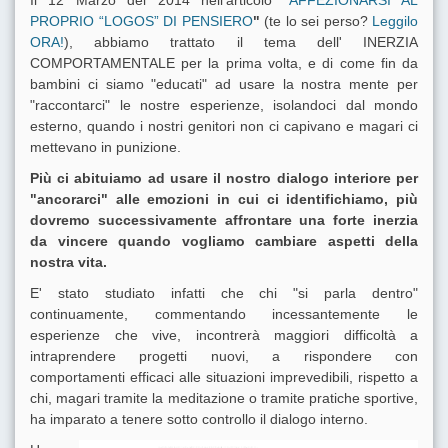
PROPRIO “LOGOS” DI PENSIERO
"
(te lo sei perso?
Leggilo
ORA!
), abbiamo trattato il tema dell' INERZIA
COMPORTAMENTALE per la prima volta, e di come fin da
bambini ci siamo "educati" ad usare la nostra mente per
"raccontarci" le nostre esperienze, isolandoci dal mondo
esterno, quando i nostri genitori non ci capivano e magari ci
mettevano in punizione.
Più ci abituiamo ad usare il nostro dialogo interiore per
"ancorarci" alle emozioni in cui ci identifichiamo, più
dovremo successivamente affrontare una forte inerzia
da vincere quando vogliamo cambiare aspetti della
nostra vita.
E' stato studiato infatti che chi "si parla dentro"
continuamente, commentando incessantemente le
esperienze che vive, incontrerà maggiori difficoltà a
intraprendere progetti nuovi, a rispondere con
comportamenti efficaci alle situazioni imprevedibili, rispetto a
chi, magari tramite la meditazione o tramite pratiche sportive,
ha imparato a tenere sotto controllo il dialogo interno.