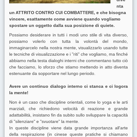
nta
un ATTRITO CONTRO CUI COMBATTERE, e che bisogna
vincere, esattamente come avviene quando vogliamo
spostare un oggetto dalla sua posizione di quiete.
Possiamo desiderare in tutti i modi uno stile di vita diverso,
possiamo volerlo con tutta la volontà del mondo,
immaginarcelo nella nostra mente, visualizzarlo usando tutte
le tecniche di visualizzazione e i "riti" che vogliamo, ma finché
abbiamo nella testa dialoghi interni che commentano tutto ciò
che facciamo, lo sforzo che stiamo mettendo in atto diventa
estenuante da sopportare nel lungo periodo.
Avere un continuo dialogo interno ci stanca e ci logora
la mente!
Non è un caso che discipline orientali, come lo yoga e le arti
marziali, che richiedono velocità di reazione e grande
adattabilità, insistano fin da subito sullo sviluppare la capacità
di "silenziare" e "svuotare" la mente.
In queste discipline viene data grande importanza all'arte
della respirazione (in cinese queste pratiche si chiamano