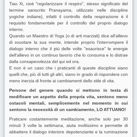
Tiao Xi, cioè "regolarizzare il respiro", stesso significato del
termine sanscrito Pranayama, utilizzato nelle discipline
yogiche indiane), infatti il controllo della respirazione è il
requisito fondamentale per il controllo del proprio dialogo
interno.
Quando un Maestro di Yoga (o di arti marziali) dice all'allievo
di svuotare la sua mente, intende proprio l'interrompere il
dialogo interno che il più delle volte "esaurisce" le energie
dell'allievo in un continuo lavorìo che lo consuma e lo distrae
dalla consapevolezza del qui ed ora.
E non è un caso che i praticanti di queste discipline siano
quelli che, più di tutti gli altri, siano in grado di rispondere con
meno inerzia di fronte ai cambiamenti dello stile di vita.
Persone del genere quando si mettono in testa di
modificare un aspetto della propria vita, sentono meno
ostacoli mentali, semplicemente nel momento in cui
sentono la necessità di un cambiamento, LO ATTUANO!
Praticare costantemente meditazione, anche solo per 30
minuti 3 volte la settimana, aiuta moltissimo e permette di
abbattere il dialogo interiore depotenziante e la ruminazione