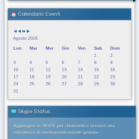
c
a
Calendario Eventi
.
.
.
Agosto 2026
Lun
Mar
Mer
Gio
Ven
Sab
Dom
1
2
3
4
5
6
7
8
9
10
11
12
13
14
15
16
17
18
19
20
21
22
23
24
25
26
27
28
29
30
31
Skype Status
Aggiungimi su SKYPE per chiamarmi e ricevere una
consulenza di orientamento iniziale gratuita.