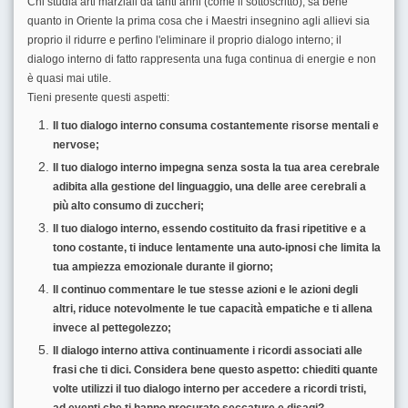
Chi studia arti marziali da tanti anni (come il sottoscritto), sa bene
quanto in Oriente la prima cosa che i Maestri insegnino agli allievi sia
proprio il ridurre e perfino l'eliminare il proprio dialogo interno; il
dialogo interno di fatto rappresenta una fuga continua di energie e non
è quasi mai utile.
Tieni presente questi aspetti:
Il tuo dialogo interno consuma costantemente risorse mentali e
nervose;
Il tuo dialogo interno impegna senza sosta la tua area cerebrale
adibita alla gestione del linguaggio, una delle aree cerebrali a
più alto consumo di zuccheri;
Il tuo dialogo interno, essendo costituito da frasi ripetitive e a
tono costante, ti induce lentamente una auto-ipnosi che limita la
tua ampiezza emozionale durante il giorno;
Il continuo commentare le tue stesse azioni e le azioni degli
altri, riduce notevolmente le tue capacità empatiche e ti allena
invece al pettegolezzo;
Il dialogo interno attiva continuamente i ricordi associati alle
frasi che ti dici. Considera bene questo aspetto: chiediti quante
volte utilizzi il tuo dialogo interno per accedere a ricordi tristi,