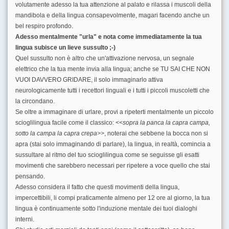
volutamente adesso la tua attenzione al palato e rilassa i muscoli della
mandibola e della lingua consapevolmente, magari facendo anche un
bel respiro profondo.
Adesso mentalmente "urla" e nota come immediatamente la tua
lingua subisce un lieve sussulto ;-)
Quel sussulto non è altro che un'attivazione nervosa, un segnale
elettrico che la tua mente invia alla lingua; anche se TU SAI CHE NON
VUOI DAVVERO GRIDARE, il solo immaginarlo attiva
neurologicamente tutti i recettori linguali e i tutti i piccoli muscoletti che
la circondano.
Se oltre a immaginare di urlare, provi a ripeterti mentalmente un piccolo
scioglilingua facile come il classico: <<
sopra la panca la capra campa,
sotto la campa la capra crepa>>
, noterai che sebbene la bocca non si
apra (stai solo immaginando di parlare), la lingua, in realtà, comincia a
sussultare al ritmo del tuo scioglilingua come se seguisse gli esatti
movimenti che sarebbero necessari per ripetere a voce quello che stai
pensando.
Adesso considera il fatto che questi movimenti della lingua,
impercettibili, li compi praticamente almeno per 12 ore al giorno, la tua
lingua è continuamente sotto l'induzione mentale dei tuoi dialoghi
interni.