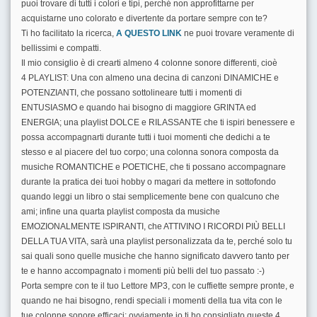
puoi trovare di tutti i colori e tipi, perché non approfittarne per
acquistarne uno colorato e divertente da portare sempre con te?
Ti ho facilitato la ricerca,
A QUESTO LINK
ne puoi trovare veramente di
bellissimi e compatti.
Il mio consiglio è di crearti almeno 4 colonne sonore differenti, cioè
4 PLAYLIST: Una con almeno una decina di canzoni DINAMICHE e
POTENZIANTI, che possano sottolineare tutti i momenti di
ENTUSIASMO e quando hai bisogno di maggiore GRINTA ed
ENERGIA; una playlist DOLCE e RILASSANTE che ti ispiri benessere e
possa accompagnarti durante tutti i tuoi momenti che dedichi a te
stesso e al piacere del tuo corpo; una colonna sonora composta da
musiche ROMANTICHE e POETICHE, che ti possano accompagnare
durante la pratica dei tuoi hobby o magari da mettere in sottofondo
quando leggi un libro o stai semplicemente bene con qualcuno che
ami; infine una quarta playlist composta da musiche
EMOZIONALMENTE ISPIRANTI, che ATTIVINO I RICORDI PIÙ BELLI
DELLA TUA VITA, sarà una playlist personalizzata da te, perché solo tu
sai quali sono quelle musiche che hanno significato davvero tanto per
te e hanno accompagnato i momenti più belli del tuo passato :-)
Porta sempre con te il tuo Lettore MP3, con le cuffiette sempre pronte, e
quando ne hai bisogno, rendi speciali i momenti della tua vita con le
tue colonne sonore efficaci; ovviamente io ti ho consigliato queste 4