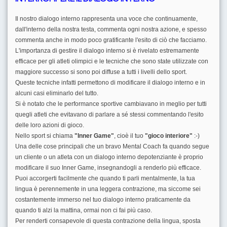
Il nostro dialogo interno rappresenta una voce che continuamente,
dall'interno della nostra testa, commenta ogni nostra azione, e spesso
commenta anche in modo poco gratificante l'esito di ciò che facciamo.
L'importanza di gestire il dialogo interno si è rivelato estremamente
efficace per gli atleti olimpici e le tecniche che sono state utilizzate con
maggiore successo si sono poi diffuse a tutti i livelli dello sport.
Queste tecniche infatti permettono di modificare il dialogo interno e in
alcuni casi eliminarlo del tutto.
Si è notato che le performance sportive cambiavano in meglio per tutti
quegli atleti che evitavano di parlare a sé stessi commentando l'esito
delle loro azioni di gioco.
Nello sport si chiama
"
Inner
Game"
, cioè il tuo
"gioco interiore"
:-)
Una delle cose principali che un bravo Mental Coach fa quando segue
un cliente o un atleta con un dialogo interno depotenziante è proprio
modificare il suo Inner Game, insegnandogli a renderlo più efficace.
Puoi accorgerti facilmente che quando ti parli mentalmente, la tua
lingua è perennemente in una leggera contrazione, ma siccome sei
costantemente immerso nel tuo dialogo interno praticamente da
quando ti alzi la mattina, ormai non ci fai più caso.
Per renderti consapevole di questa contrazione della lingua, sposta