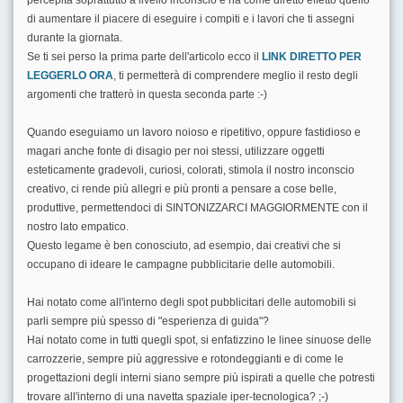
percepita soprattutto a livello inconscio e ha come diretto effetto quello
di aumentare il piacere di eseguire i compiti e i lavori che ti assegni
durante la giornata.
Se ti sei perso la prima parte dell'articolo ecco il
LINK DIRETTO PER
LEGGERLO ORA
, ti permetterà di comprendere meglio il resto degli
argomenti che tratterò in questa seconda parte :-)
Quando eseguiamo un lavoro noioso e ripetitivo, oppure fastidioso e
magari anche fonte di disagio per noi stessi, utilizzare oggetti
esteticamente gradevoli, curiosi, colorati, stimola il nostro inconscio
creativo, ci rende più allegri e più pronti a pensare a cose belle,
produttive, permettendoci di SINTONIZZARCI MAGGIORMENTE con il
nostro lato empatico.
Questo legame è ben conosciuto, ad esempio, dai creativi che si
occupano di ideare le campagne pubblicitarie delle automobili.
Hai notato come all'interno degli spot pubblicitari delle automobili si
parli sempre più spesso di "esperienza di guida"?
Hai notato come in tutti quegli spot, si enfatizzino le linee sinuose delle
carrozzerie, sempre più aggressive e rotondeggianti e di come le
progettazioni degli interni siano sempre più ispirati a quelle che potresti
trovare all'interno di una navetta spaziale iper-tecnologica? ;-)