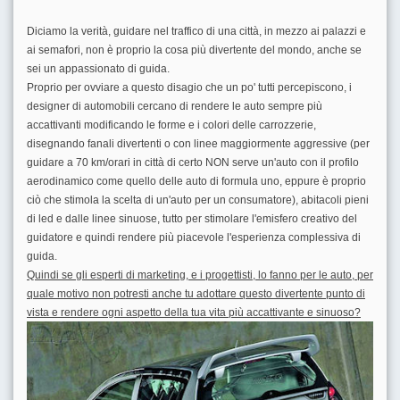
Diciamo la verità, guidare nel traffico di una città, in mezzo ai palazzi e
ai semafori, non è proprio la cosa più divertente del mondo, anche se
sei un appassionato di guida.
Proprio per ovviare a questo disagio che un po' tutti percepiscono, i
designer di automobili cercano di rendere le auto sempre più
accattivanti modificando le forme e i colori delle carrozzerie,
disegnando fanali divertenti o con linee maggiormente aggressive (per
guidare a 70 km/orari in città di certo NON serve un'auto con il profilo
aerodinamico come quello delle auto di formula uno, eppure è proprio
ciò che stimola la scelta di un'auto per un consumatore), abitacoli pieni
di led e dalle linee sinuose, tutto per stimolare l'emisfero creativo del
guidatore e quindi rendere più piacevole l'esperienza complessiva di
guida.
Quindi se gli esperti di marketing, e i progettisti, lo fanno per le auto, per
quale motivo non potresti anche tu adottare questo divertente punto di
vista e rendere ogni aspetto della tua vita più accattivante e sinuoso?