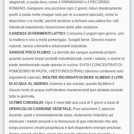
stagionati, a pasta dura, come il PARMIGIANO o il PECORINO
ROMANO, mangiane una porzione ogni 2 giorni; riduci drasticamente
quelli a pasta molle (magari solo per le occasioni speciali), come lo
stracchino o le ricotte, perché tendono a formare una patina fra i villi
intestinali impedendo l'assunzione delle altre sostanze.
CARENZA DI FERMENTI LATTICI:
Consuma 2 yogurt ogni giorno, uno
la mattina e uno a metà pomeriggio. Sceglili bene. Devono essere
naturali, senza coloranti e edulcoranti industriali.
SANGUE POCO FLUIDO:
La densità del sangue aumenta proprio
quando assumi troppi prodotti industrializzati, come i salami, o anche le
paste semilavorate usate spesso in cucina: EVITA I CONCENTRATI DI
POMODORO IN PASTA, i PESTI INDUSTRIALI (devono contenere solo
ingredienti naturali),
INOLTRE RICORDATI DI BERE ALMENO 2 LITRI
DI ACQUA AL GIORNO
, insieme a dei cracker, questo faciliterà il
rilascio lento di acqua nell'intestino mantenendoti ben idratata durante
tutta la giornata.
ULTIMO CONSIGLIO:
Ogni 2 mesi fatti una cura di 5 giorni a base di
OPERCOLI DI CARBONE VEGETALE.
Puoi assumere 2 opercoli
durante i pasti o immediatamente dopo. Aiuteranno l'intestino ad
eliminare i metalli pesanti e le formazioni di gas intestinale che alla
lunga possono crearti pesantezza e farti disperdere energie preziose.
Siamo arrivati alla fine, spero che questo articolo ti sia piaciuto :-)