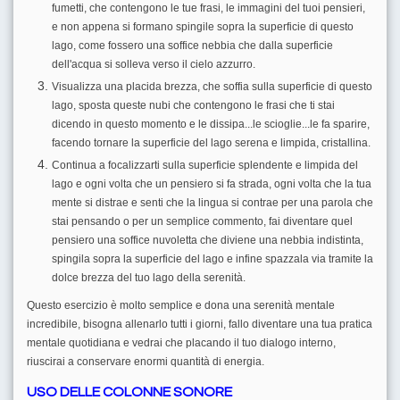
fumetti, che contengono le tue frasi, le immagini del tuoi pensieri,
e non appena si formano spingile sopra la superficie di questo
lago, come fossero una soffice nebbia che dalla superficie
dell'acqua si solleva verso il cielo azzurro.
Visualizza una placida brezza, che soffia sulla superficie di questo
lago, sposta queste nubi che contengono le frasi che ti stai
dicendo in questo momento e le dissipa...le scioglie...le fa sparire,
facendo tornare la superficie del lago serena e limpida, cristallina.
Continua a focalizzarti sulla superficie splendente e limpida del
lago e ogni volta che un pensiero si fa strada, ogni volta che la tua
mente si distrae e senti che la lingua si contrae per una parola che
stai pensando o per un semplice commento, fai diventare quel
pensiero una soffice nuvoletta che diviene una nebbia indistinta,
spingila sopra la superficie del lago e infine spazzala via tramite la
dolce brezza del tuo lago della serenità.
Questo esercizio è molto semplice e dona una serenità mentale
incredibile, bisogna allenarlo tutti i giorni, fallo diventare una tua pratica
mentale quotidiana e vedrai che placando il tuo dialogo interno,
riuscirai a conservare enormi quantità di energia.
USO DELLE COLONNE SONORE