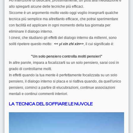
Ho intenzione di dedicare, prossimamente, un post alla meditazione e
allo spiegarti alcune delle tecniche più efficaci.
Siccome è un argomento molto vasto oggi voglio insegnarti qualche
tecnica più semplice ma altrettanto efficace, che potrai sperimentare
con facilità ed applicare in ogni momento della tua giornata per
eliminare il dialogo interno.
I cinesi, che studiano gli effetti del dialogo interno da millenni, sono
soliti ripetere questo motto:
<<
yi
xin
zhi
xin
>>
, il cui significato è:
"Un solo pensiero controlla molti pensieri"
In altre parole, impara a focalizzarti su un solo pensiero, sarai così in
grado di controllarne molti.
In effetti quando la tua mente è perfettamente focalizzata su un solo
pensiero, il dialogo interno si placa e si riattiva quando, da quell'unico
pensiero, cominci a partire di elucubrazioni, continue associazioni
mentali e continui commenti interiori.
LA TECNICA DEL SOFFIARE LE NUVOLE