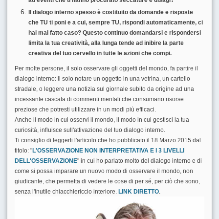
ad eventi che ti hanno procurato seccature e disagi?
Il dialogo interno spesso è costituito da domande e risposte
che TU ti poni e a cui, sempre TU, rispondi automaticamente, ci
hai mai fatto caso? Questo continuo domandarsi e rispondersi
limita la tua creatività, alla lunga tende ad inibire la parte
creativa del tuo cervello in tutte le azioni che compi.
Per molte persone, il solo osservare gli oggetti del mondo, fa partire il
dialogo interno: il solo notare un oggetto in una vetrina, un cartello
stradale, o leggere una notizia sul giornale subito da origine ad una
incessante cascata di commenti mentali che consumano risorse
preziose che potresti utilizzare in un modi più efficaci.
Anche il modo in cui osservi il mondo, il modo in cui gestisci la tua
curiosità, influisce sull'attivazione del tuo dialogo interno.
Ti consiglio di leggerti l'articolo che ho pubblicato il 18 Marzo 2015 dal
titolo: "
L'OSSERVAZIONE NON INTERPRETATIVA E I 3 LIVELLI
DELL'OSSERVAZIONE
" in cui ho parlato molto del dialogo interno e di
come si possa imparare un nuovo modo di osservare il mondo, non
giudicante, che permetta di vedere le cose di per sé, per ciò che sono,
senza l'inutile chiacchiericcio interiore.
LINK DIRETTO
.