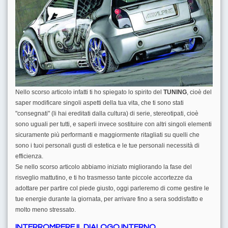
Nello scorso articolo infatti ti ho spiegato lo spirito del
TUNING
, cioè del
saper modificare singoli aspetti della tua vita, che ti sono stati
"consegnati" (li hai ereditati dalla cultura) di serie, stereotipati, cioè
sono uguali per tutti, e saperli invece sostituire con altri singoli elementi
sicuramente più performanti e maggiormente ritagliati su quelli che
sono i tuoi personali gusti di estetica e le tue personali necessità di
efficienza.
Se nello scorso articolo abbiamo iniziato migliorando la fase del
risveglio mattutino, e ti ho trasmesso tante piccole accortezze da
adottare per partire col piede giusto, oggi parleremo di come gestire le
tue energie durante la giornata, per arrivare fino a sera soddisfatto e
molto meno stressato.
INTERROMPERE IL DIALOGO INTERNO