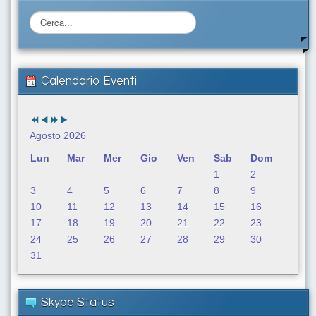
C
e
r
c
a
Calendario Eventi
.
.
.
Agosto 2026
Lun
Mar
Mer
Gio
Ven
Sab
Dom
1
2
3
4
5
6
7
8
9
10
11
12
13
14
15
16
17
18
19
20
21
22
23
24
25
26
27
28
29
30
31
Skype Status