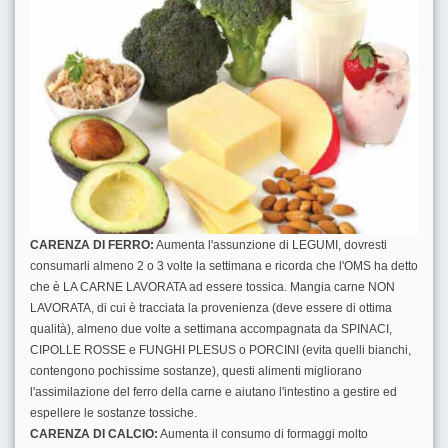
CARENZA DI FERRO:
Aumenta l'assunzione di LEGUMI, dovresti
consumarli almeno 2 o 3 volte la settimana e ricorda che l'OMS ha detto
che è LA CARNE LAVORATA ad essere tossica. Mangia carne NON
LAVORATA, di cui è tracciata la provenienza (deve essere di ottima
qualità), almeno due volte a settimana accompagnata da SPINACI,
CIPOLLE ROSSE e FUNGHI PLESUS o PORCINI (evita quelli bianchi,
contengono pochissime sostanze), questi alimenti migliorano
l'assimilazione del ferro della carne e aiutano l'intestino a gestire ed
espellere le sostanze tossiche.
CARENZA DI CALCIO:
Aumenta il consumo di formaggi molto