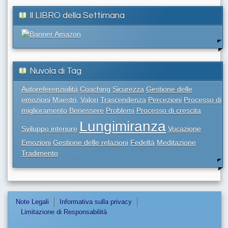
Il LIBRO della Settimana
Nuvola di Tag
Autoreferenzialità
Coaching
Sicurezza
Gestione delle
emozioni
Maestri,
Valori
Trascendenza
Percezioni
Processo di
miglioramento
Benessere
Problemi
Processo di crescita
Lungimiranza
Sviluppo interiore
Vocazione
Emozioni
Gestione delle relazioni
Fedeltà
Meditazione
Tradimento
Note Legali
Informativa sulla privacy
Limitazione di Responsabilità