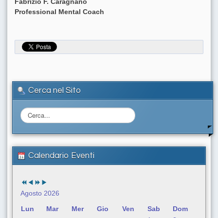
Fabrizio F. Caragnano
Professional Mental Coach
Cerca nel Sito
C
e
r
c
a
Calendario Eventi
.
.
.
Agosto 2026
Lun
Mar
Mer
Gio
Ven
Sab
Dom