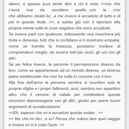
alieno, e spesso puoi sentir dire a chi ti nota: <<
ma che
c'avrà mai da sorridere
quello...con
la crisi
che
abbiamo..beato
lui...a
me invece è accaduto di tutto e di
più in queste feste...
>>, e subito giù con il riportare alla
propria mente tutte le cose negative che sono accadute.
Se invece parli con qualcuno, indossando una maschera più
triste e dimessa, tutti che si confidano e ti mostrano empatia,
come se tramite la tristezza, possiamo credere di
comprenderci meglio, do essere tutti più vicini, gli uni con gli
altri.
Se sei felice invece, le persone ti percepiscono diverso da
loro, come se appartenessi ad un mondo diverso, un diverso
piano esistenziale che non ha nulla in comune con il loro.
Alla fine dell'anno le persone sembra si ricordino solo le
proprie sfighe e
i propri fallimenti, anzi, sembra non aspettino
altro che il cenone di natale per condividere queste
emozioni depressogene con gli altri, giusto per avere buoni
argomenti di socializzazione:
<<Eh, sapessi che mi è accaduto questa estate...>>
<< Ma che mi
dici...e
io? Pensa che volevo fare quel viaggio
e invece mi si è rotta l'auto..>>