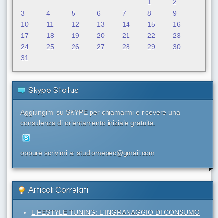
1
2
3
4
5
6
7
8
9
10
11
12
13
14
15
16
17
18
19
20
21
22
23
24
25
26
27
28
29
30
31
Skype Status
Aggiungimi su SKYPE per chiamarmi e ricevere una
consulenza di orientamento iniziale gratuita.
oppure scrivimi a: studiomepec@gmail.com
Articoli Correlati
LIFESTYLE TUNING: L'INGRANAGGIO DI CONSUMO