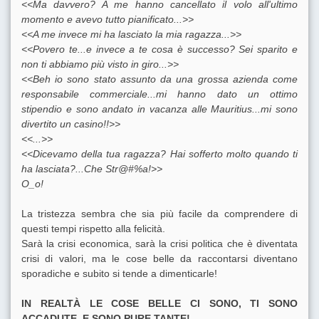
<<Ma davvero? A me hanno cancellato il volo all'ultimo
momento e avevo tutto pianificato...>>
<<A me invece mi ha lasciato la mia ragazza...>>
<<Povero
te...e
invece a te cosa è successo? Sei sparito e
non ti abbiamo più visto in giro...>>
<<Beh io sono stato assunto da una grossa azienda come
responsabile
commerciale...mi
hanno dato un ottimo
stipendio e sono andato in vacanza alle
Mauritius...mi
sono
divertito un casino!!>>
<<...>>
<<Dicevamo della tua ragazza? Hai sofferto molto quando ti
ha lasciata?...Che
Str
@#%a!>>
O_o!
La tristezza sembra che sia più facile da comprendere di
questi tempi rispetto alla felicità.
Sarà la crisi economica, sarà la crisi politica che è diventata
crisi di valori, ma le cose belle da raccontarsi diventano
sporadiche e subito si tende a dimenticarle!
IN REALTÀ LE COSE BELLE CI SONO, TI SONO
ACCADUTE, E SONO PURE TANTE!