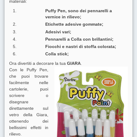
materiali:
Puffy Pen, sono dei pennarelli a
vernice in rilievo;
Etichette adesive gommate;
Adesivi vari;
Pennarelli a Colla con brillantini;
Fiocchi e nastri di stoffa colorata;
Colla stick;
Ora divertiti a decorare la tua
GIARA
.
Con le Puffy Pen,
che puoi trovare
facilmente nelle
cartolerie, puoi
scrivere o
disegnare
direttamente sul
vetro della Giara,
ottenendo dei
bellissimi effetti in
rilievo.