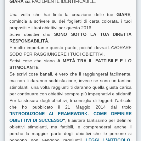
GIARA
sia FACILMENTE IDENTIFICABILE.
Una volta che hai finito la creazione delle tue
GIARE
,
comincia a scrivere su dei foglietti di carta colorata, i tuoi
propositi e i tuoi obiettivi per questo 2016.
Scrivi obiettivi che
SONO SOTTO LA TUA DIRETTA
RESPONSABILITÀ.
È molto importante questo punto, poiché dovrai LAVORARE
SODO PER RAGGIUNGERE I TUOI OBIETTIVI.
Scrivi cose che siano
A METÀ TRA IL FATTIBILE E LO
STIMOLANTE.
Se scrivi cose banali, è vero che li raggiungerai facilmente,
ma non ti daranno soddisfazione, invece se sono un tantino
stimolanti, una volta raggiunti ti daranno quella giusta carica
per continuare con obiettivi sempre più impegnativi e sfidanti!
Per la stesura degli obiettivi, ti consiglio di leggerti l'articolo
che ho pubblicato il 21 Maggio 2014 dal titolo
"
INTRODUZIONE AI
FRAMEWORK
: COME DEFINIRE
OBIETTIVI DI SUCCESSO
"
, ti aiuterà tantissimo per definire
obiettivi stimolanti, ma fattibili, e comprenderai anche il
perché la maggior parte degli obiettivi che le persone si
pongono non vengono raggiunti!
LEGGI L'ARTICOLO,