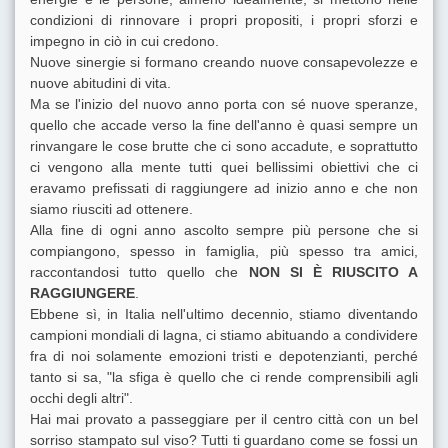
condizioni di rinnovare i propri propositi, i propri sforzi e
impegno in ciò in cui credono.
Nuove sinergie si formano creando nuove consapevolezze e
nuove abitudini di vita.
Ma se l'inizio del nuovo anno porta con sé nuove speranze,
quello che accade verso la fine dell'anno è quasi sempre un
rinvangare le cose brutte che ci sono accadute, e soprattutto
ci vengono alla mente tutti quei bellissimi obiettivi che ci
eravamo prefissati di raggiungere ad inizio anno e che non
siamo riusciti ad ottenere.
Alla fine di ogni anno ascolto sempre più persone che si
compiangono, spesso in famiglia, più spesso tra amici,
raccontandosi tutto quello che
NON SI È RIUSCITO A
RAGGIUNGERE
.
Ebbene sì, in Italia nell'ultimo decennio, stiamo diventando
campioni mondiali di lagna, ci stiamo abituando a condividere
fra di noi solamente emozioni tristi e depotenzianti, perché
tanto si sa, "la sfiga è quello che ci rende comprensibili agli
occhi degli altri".
Hai mai provato a passeggiare per il centro città con un bel
sorriso stampato sul viso? Tutti ti guardano come se fossi un