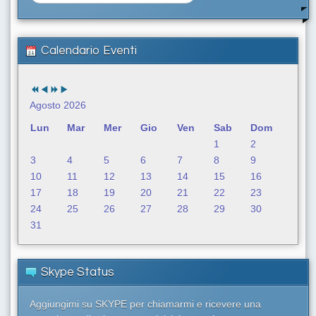
e
r
c
a
Calendario Eventi
.
.
.
Agosto 2026
Lun
Mar
Mer
Gio
Ven
Sab
Dom
1
2
3
4
5
6
7
8
9
10
11
12
13
14
15
16
17
18
19
20
21
22
23
24
25
26
27
28
29
30
31
Skype Status
Aggiungimi su SKYPE per chiamarmi e ricevere una