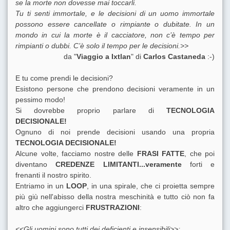
se la morte non dovesse mai toccarli.
Tu ti senti immortale, e le decisioni di un uomo immortale
possono essere cancellate o rimpiante o dubitate. In un
mondo in cui la morte è il cacciatore, non c’è tempo per
rimpianti o dubbi. C’è solo il tempo per le decisioni.>>
da "
Viaggio a Ixtlan
" di
Carlos Castaneda
:-)
E tu come prendi le decisioni?
Esistono persone che prendono decisioni veramente in un
pessimo modo!
Si dovrebbe proprio parlare di
TECNOLOGIA
DECISIONALE!
Ognuno di noi prende decisioni usando una propria
TECNOLOGIA DECISIONALE!
Alcune volte, facciamo nostre delle
FRASI FATTE
, che poi
diventano
CREDENZE LIMITANTI...veramente
forti e
frenanti il nostro spirito.
Entriamo in un
LOOP
, in una spirale, che ci proietta sempre
più giù nell'abisso della nostra meschinità e tutto ciò non fa
altro che aggiungerci
FRUSTRAZIONI
:
<<Gli uomini sono tutti dei deficienti e insensibili>>;