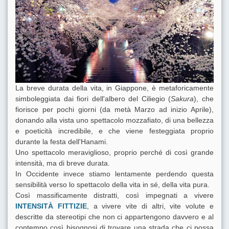
La breve durata della vita, in Giappone, è metaforicamente
simboleggiata dai fiori dell'albero del Ciliegio (
Sakura
), che
fiorisce per pochi giorni (da metà Marzo ad inizio Aprile),
donando alla vista uno spettacolo mozzafiato, di una bellezza
e poeticità incredibile, e che viene festeggiata proprio
durante la festa dell'Hanami.
Uno spettacolo meraviglioso, proprio perché di così grande
intensità, ma di breve durata.
In Occidente invece stiamo lentamente perdendo questa
sensibilità verso lo spettacolo della vita in sé, della vita pura.
Così massificamente distratti, così impegnati a vivere
INTENSITÀ FITTIZIE
, a vivere vite di altri, vite volute e
descritte da stereotipi che non ci appartengono davvero e al
contempo così bisognosi di trovare una strada che ci possa