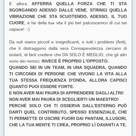
E allora
AFFERRA QUELLA FORZA CHE TI STA
SGORGANDO ADESSO DALLE VENE
,
STRINGI QUELLA
VIBRAZIONE CHE STA SCUOTENDO, ADESSO, IL TUO
CUORE
, e fai della tua vita il più bel palcoscenico di cui sei
capace! :-)
Da soli siamo piccoli e insignificanti, e tutti i problemi (finti),
che ti distraggono dalla vera Consapevolezza cercano di
isolarti, di farti credere che DA SOLO È MEGLIO, che gli altri
sono dei nemici;
INVECE È PROPRIO L'OPPOSTO.
QUANDO SEI IN UN TEAM, IN UNA SQUADRA, QUANDO
TI CIRCONDI DI PERSONE CHE VIVONO LA VITA ALLA
TUA STESSA FREQUENZA D'ONDA, ALLORA CAPISCI
QUANTO PUOI ESSERE FORTE.
E NON AVER MAI PAURA DI APPRENDERE DAGLI ALTRI!
NON AVER MAI PAURA DI SCEGLIERTI UN MAESTRO!
PERCHÉ SOLO CHI TI OSSERVA DALL'ESTERNO PUÒ
DARTI QUEL CONTRIBUTO, SPESSO ESSENZIALE, CHE
TI PERMETTE DI USCIRE FUORI DAI PANTANI, ILLUSORI,
CHE LA TUA MENTE TI CREA, PROPRIO LÌ DAVANTI A TE.