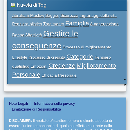
Nuvola di Tag
Abraham Maslow
Saggio,
Sicurezza
Ingranaggi della vita
Famiglia
Pensiero olistico
Tradimento
Autopercezione
Gestire le
Donne
Affettività
conseguenze
Processo di miglioramento
Categorie
Lifestyle
Processo di crescita
Pensiero
Credenze
Miglioramento
dualistico
Emozioni
Personale
Efficacia Personale
Note Legali
Informativa sulla privacy
Limitazione di Responsabilità
DISCLAIMER:
Il visitatore/iscritto/membro o cliente accetta di
essere l’unico responsabile di qualsiasi effetto risultante dalla