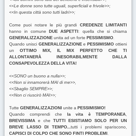
<<Le donne sono tutte uguali, superficiali e frivole>>;
<<In questa città sono tutti ladri>>;
Come puoi notare le più grandi
CREDENZE LIMITANTI
hanno in comune
DUE ASPETTI
: quella che si chiama
GENERALIZZAZIONE
unita ad un forte
PESSIMISMO
.
Quando unisci
GENERALIZZAZIONE
e
PESSIMISMO
ottieni
un
OTTIMO MIX, IL MIX PERFETTO CHE TI
ALLONTANERÀ INESORABILMENTE DALLA
CONSAPEVOLEZZA DELLA VITA!
<<SONO un buono a nulla>>;
<<Non si innamorerà MAI di me>>,
<<Sbaglio SEMPRE>>;
<<Non ci riuscirò MAI>>;
Tutte
GENERALIZZAZIONI
unite a
PESSIMISMO!
Quando comprendi che
la vita è TEMPORANEA
,
BREVISSIMA
e che
TUTTI ESISTIAMO SOLO PER UN
BREVE LASSO DI TEMPO...
tutti i problemi spariscono,
CAPISCI DI COLPO CHE SONO FINTI PROBLEMI
.