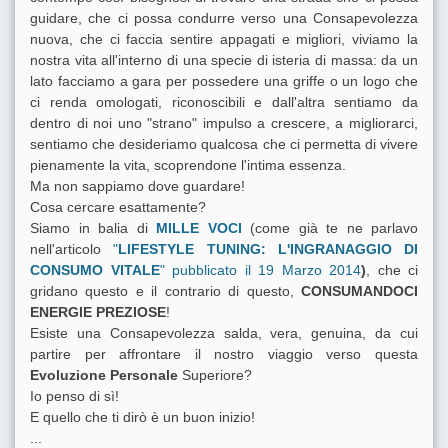
guidare, che ci possa condurre verso una Consapevolezza
nuova, che ci faccia sentire appagati e migliori, viviamo la
nostra vita all'interno di una specie di isteria di massa: da un
lato facciamo a gara per possedere una griffe o un logo che
ci renda omologati, riconoscibili e dall'altra sentiamo da
dentro di noi uno "strano" impulso a crescere, a migliorarci,
sentiamo che desideriamo qualcosa che ci permetta di vivere
pienamente la vita, scoprendone l'intima essenza.
Ma non sappiamo dove guardare!
Cosa cercare esattamente?
Siamo in balia di
MILLE VOCI
(come già te ne parlavo
nell'articolo
"
LIFESTYLE TUNING: L'INGRANAGGIO DI
CONSUMO VITALE
" pubblicato il 19 Marzo 2014
)
, che ci
gridano questo e il contrario di questo,
CONSUMANDOCI
ENERGIE PREZIOSE
!
Esiste una Consapevolezza salda, vera, genuina, da cui
partire per affrontare il nostro viaggio verso questa
Evoluzione Personale
Superiore?
Io penso di sì!
E quello che ti dirò è un buon inizio!
...