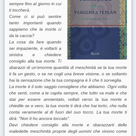
sempre fino al giorno in cui
ti toccherà.
Come ci si può sentire
tanto importanti quando
sappiamo che la morte ci
da la caccia?
La cosa da fare quando
sei impaziente, è voltarti a
sinistra e chiedere
consiglio alla tua morte. Ti
sbarazzi di un’enorme quantità di meschinità se la tua morte
ti fa un gesto, o se ne cogli una breve visione, o se soltanto
hai la sensazione che la tua compagna è lì che ti sorveglia.
La morte è il solo saggio consigliere che abbiamo. Ogni volta
che senti, come a te capita sempre, che tutto va male e che
stai per essere annientato, voltati verso la tua morte e
chiedile se e vero; la tua morte ti dirà che hai torto; che nulla
conta veramente al di fuori del suo tocco. La tua morte ti
dirà: "Non ti ho ancora toccato".
Devi chiedere consiglio alla morte e sbarazzarti delle
maledette meschinità proprie degli uomini che vivono come